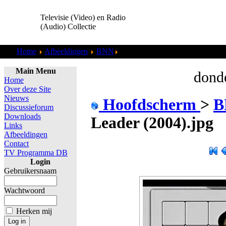
Televisie (Video) en Radio
(Audio) Collectie
Home
Afbeeldingen
BNN
BNN - Clown Leader (2004).jpg
Main Menu
donde
Home
Over deze Site
Nieuws
Hoofdscherm
>
B
Discussieforum
Downloads
Leader (2004).jpg
Links
Afbeeldingen
Contact
TV Programma DB
Login
Gebruikersnaam
Wachtwoord
Herken mij