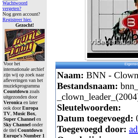
Wachtwoord
vergeten?
Nog geen account?
Registreer hier.
Gezocht!
Voor het
Eigens
internationale archief
Naam:
BNN - Clown 
zijn wij op zoek naar
afleveringen van het
Bestandsnaam:
bnn_
muziekprogramma
Countdown
zoals
_clown_leader_(2004
uitgezonden door
Veronica
en later
Sleutelwoorden:
ook door
Europa
TV
,
Music Box
,
Datum toegevoegd:
Super Channel
en
Sky Channel
onder
Toegevoegd door:
a
de titel
Countdown
Europe's Number 1