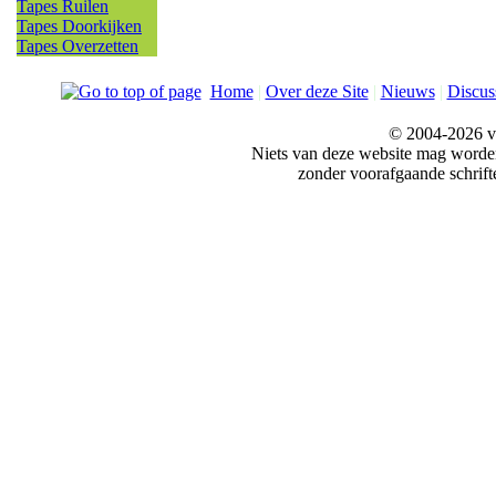
Tapes Ruilen
Tapes Doorkijken
Tapes Overzetten
Home
|
Over deze Site
|
Nieuws
|
Discus
© 2004-2026 v
Niets van deze website mag word
zonder voorafgaande schrift