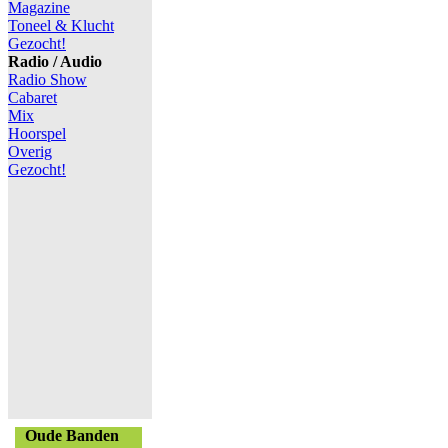
Magazine
Toneel & Klucht
Gezocht!
Radio / Audio
Radio Show
Cabaret
Mix
Hoorspel
Overig
Gezocht!
Oude Banden