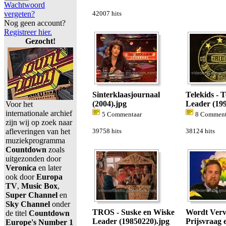
Wachtwoord
vergeten?
42007 hits
Nog geen account?
Registreer hier.
Gezocht!
Sinterklaasjournaal
Telekids - T
(2004).jpg
Leader (199
Voor het
internationale archief
5 Commentaar
8 Comment
zijn wij op zoek naar
afleveringen van het
39758 hits
38124 hits
muziekprogramma
Countdown
zoals
uitgezonden door
Veronica
en later
ook door
Europa
TV
,
Music Box
,
Super Channel
en
Sky Channel
onder
TROS - Suske en Wiske
Wordt Vervo
de titel
Countdown
Leader (19850220).jpg
Prijsvraag 
Europe's Number 1