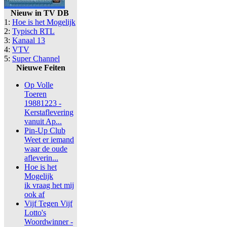
Nieuw in TV DB
1:
Hoe is het Mogelijk
2:
Typisch RTL
3:
Kanaal 13
4:
VTV
5:
Super Channel
Nieuwe Feiten
Op Volle
Toeren
19881223 -
Kerstaflevering
vanuit Ap...
Pin-Up Club
Weet er iemand
waar de oude
afleverin...
Hoe is het
Mogelijk
ik vraag het mij
ook af
Vijf Tegen Vijf
Lotto's
Woordwinner -