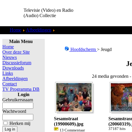
Televisie (Video) en Radio
(Audio) Collectie
Home
Afbeeldingen
Jeugd
Main Menu
Home
Hoofdscherm
> Jeugd
Over deze Site
Nieuws
J
Discussieforum
Downloads
Links
24 media gevonden - 
Afbeeldingen
Contact
TV Programma DB
Login
Gebruikersnaam
Wachtwoord
Sesamstraat
Sesamstras
Herken mij
(19900609).jpg
(20060319).
37187 hits
13 Commentaar