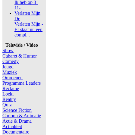
Ik heb op 3-
11-...
Verlaten Mijn,
De
Verlaten Mijn -
Er staat nu een
compl...
Televisie / Video
Show
Cabaret & Humor
Comedy
Jeugd
Muziek
Omroepen
Programma Leaders
Reclame
Loeki
Reality
Quiz
Science Fiction
Cartoon & Animatie
Actie & Drama
Actualiteit
Documentaire