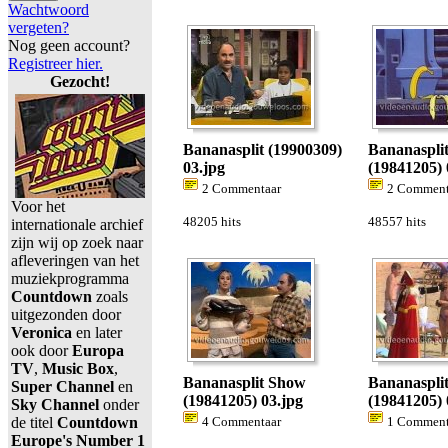
Wachtwoord
vergeten?
Nog geen account?
Registreer hier.
Gezocht!
Bananasplit (19900309)
Bananaspli
03.jpg
(19841205) 
2 Commentaar
2 Comment
Voor het
48205 hits
48557 hits
internationale archief
zijn wij op zoek naar
afleveringen van het
muziekprogramma
Countdown
zoals
uitgezonden door
Veronica
en later
ook door
Europa
TV
,
Music Box
,
Bananasplit Show
Bananaspli
Super Channel
en
(19841205) 03.jpg
(19841205) 
Sky Channel
onder
de titel
Countdown
4 Commentaar
1 Comment
Europe's Number 1