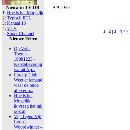
Nieuw in TV DB
47415 hits
1:
Hoe is het Mogelijk
2:
Typisch RTL
3:
Kanaal 13
4:
VTV
1
|
2
|
3
|
4
>> 
5:
Super Channel
Nieuwe Feiten
Op Volle
Toeren
19881223 -
Kerstaflevering
vanuit Ap...
Pin-Up Club
Weet er iemand
waar de oude
afleverin...
Hoe is het
Mogelijk
ik vraag het mij
ook af
Vijf Tegen Vijf
Lotto's
Woordwinner -