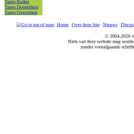
Tapes Ruilen
Tapes Doorkijken
Tapes Overzetten
Home
|
Over deze Site
|
Nieuws
|
Discus
© 2004-2026 v
Niets van deze website mag word
zonder voorafgaande schrift