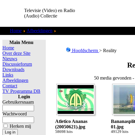
Televisie (Video) en Radio
(Audio) Collectie
Home
Afbeeldingen
Reality
Main Menu
Home
Hoofdscherm
> Reality
Over deze Site
Nieuws
Re
Discussieforum
Downloads
Links
50 media gevonden - 
Afbeeldingen
Contact
TV Programma DB
Login
Gebruikersnaam
Wachtwoord
Atletico Ananas
Bananasplit
Herken mij
(20050621).jpg
01.jpg
58698 hits
49129 hits