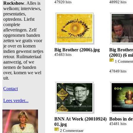
47920 hits
48992 hits
Rockshow
. Alles is
welkom; interviews,
presentaties,
optredens. Liefst
complete
afleveringen. Zelf
opgenomen banden
zetten we gratis voor
je over en komen
Big Brother (2006).jpg
Big Brother
indien gewenst netjes
45483 hits
(2001) (6 mi
retour. Ruilmateriaal
aanwezig, of we
1 Comment
nemen de banden
47849 hits
over, komen we wel
uit.
Contact
Lees verder...
BNN At Work (20010924)
Bobos in de
01.jpg
45481 hits
2 Commentaar