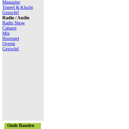
Magazine
Toneel & Klucht
Gezocht!
Radio / Audio
Radio Show
Cabaret
Mix
Hoorspel
Overig
Gezocht!
Oude Banden