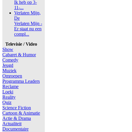
Ik heb op 3-
11-...
Verlaten Mijn,
De
Verlaten Mijn -
Er staat nu een
compl...
Televisie / Video
Show
Cabaret & Humor
Comedy
Jeugd
Muziek
Omroepen
Programma Leaders
Reclame
Loeki
Reality
Quiz
Science Fiction
Cartoon & Animatie
Actie & Drama
Actualiteit
Documentaire