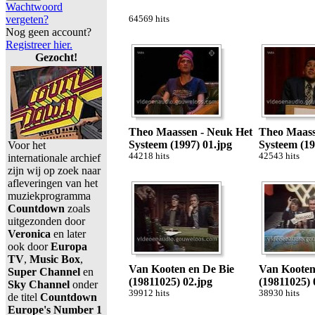
Wachtwoord
vergeten?
64569 hits
Nog geen account?
Registreer hier.
Gezocht!
Theo Maassen - Neuk Het
Theo Maass
Systeem (1997) 01.jpg
Systeem (19
Voor het
44218 hits
42543 hits
internationale archief
zijn wij op zoek naar
afleveringen van het
muziekprogramma
Countdown
zoals
uitgezonden door
Veronica
en later
ook door
Europa
TV
,
Music Box
,
Van Kooten en De Bie
Van Kooten
Super Channel
en
(19811025) 02.jpg
(19811025) 
Sky Channel
onder
39912 hits
38930 hits
de titel
Countdown
Europe's Number 1