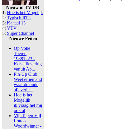
Nieuw in TV DB
1:
Hoe is het Mogelijk
2:
Typisch RTL
3:
Kanaal 13
4:
VTV
5:
Super Channel
Nieuwe Feiten
Op Volle
Toeren
19881223 -
Kerstaflevering
vanuit Ap...
Pin-Up Club
Weet er iemand
waar de oude
afleverin...
Hoe is het
Mogelijk
ik vraag het mij
ook af
Vijf Tegen Vijf
Lotto's
Woordwinner -