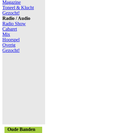
Magazine
Toneel & Klucht
Gezocht!
Radio / Audio
Radio Show
Cabaret
Mix
Hoorspel
Overig
Gezocht!
Oude Banden