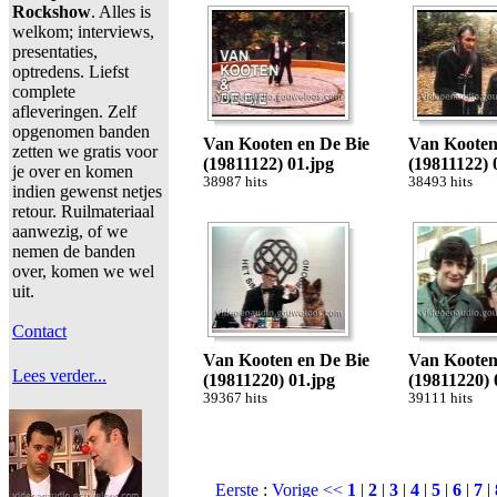
Rockshow
. Alles is
welkom; interviews,
presentaties,
optredens. Liefst
complete
afleveringen. Zelf
opgenomen banden
Van Kooten en De Bie
Van Kooten
zetten we gratis voor
(19811122) 01.jpg
(19811122) 
je over en komen
38987 hits
38493 hits
indien gewenst netjes
retour. Ruilmateriaal
aanwezig, of we
nemen de banden
over, komen we wel
uit.
Contact
Van Kooten en De Bie
Van Kooten
Lees verder...
(19811220) 01.jpg
(19811220) 
39367 hits
39111 hits
Eerste
:
Vorige <<
1
|
2
|
3
|
4
|
5
|
6
|
7
|