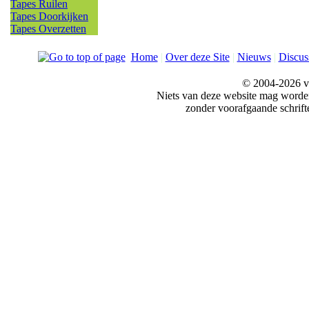
Tapes Ruilen
Tapes Doorkijken
Tapes Overzetten
Home
|
Over deze Site
|
Nieuws
|
Discus
© 2004-2026 v
Niets van deze website mag word
zonder voorafgaande schrift