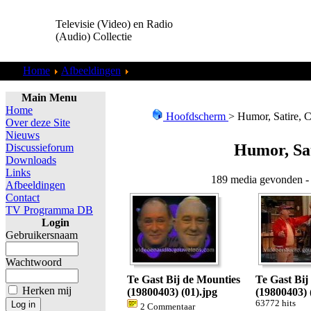
Televisie (Video) en Radio
(Audio) Collectie
Home
Afbeeldingen
Humor, Satire, Cabaret
Main Menu
Home
Hoofdscherm
> Humor, Satire, C
Over deze Site
Nieuws
Humor, Sat
Discussieforum
Downloads
Links
189 media gevonden - 
Afbeeldingen
Contact
TV Programma DB
Login
Gebruikersnaam
Wachtwoord
Te Gast Bij de Mounties
Te Gast Bij
Herken mij
(19800403) (01).jpg
(19800403) 
63772 hits
2 Commentaar