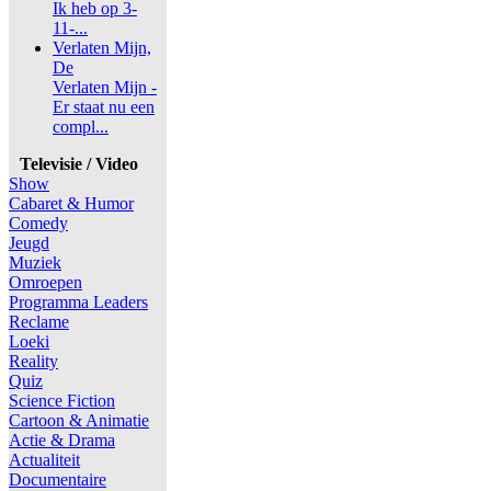
Ik heb op 3-
11-...
Verlaten Mijn,
De
Verlaten Mijn -
Er staat nu een
compl...
Televisie / Video
Show
Cabaret & Humor
Comedy
Jeugd
Muziek
Omroepen
Programma Leaders
Reclame
Loeki
Reality
Quiz
Science Fiction
Cartoon & Animatie
Actie & Drama
Actualiteit
Documentaire