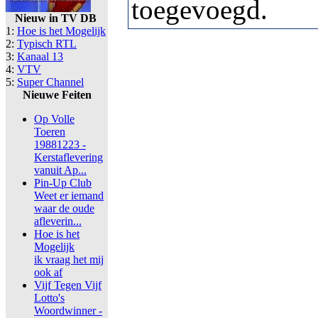
toegevoegd.
Nieuw in TV DB
1:
Hoe is het Mogelijk
2:
Typisch RTL
3:
Kanaal 13
4:
VTV
5:
Super Channel
Nieuwe Feiten
Op Volle
Toeren
19881223 -
Kerstaflevering
vanuit Ap...
Pin-Up Club
Weet er iemand
waar de oude
afleverin...
Hoe is het
Mogelijk
ik vraag het mij
ook af
Vijf Tegen Vijf
Lotto's
Woordwinner -