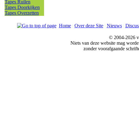
Tapes Ruilen
Tapes Doorkijken
Tapes Overzetten
Home
|
Over deze Site
|
Nieuws
|
Discus
© 2004-2026 v
Niets van deze website mag word
zonder voorafgaande schrift