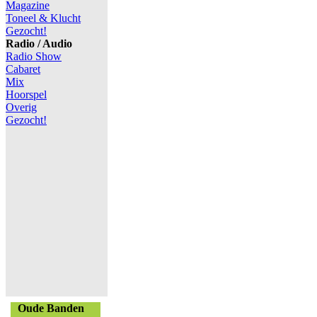
Magazine
Toneel & Klucht
Gezocht!
Radio / Audio
Radio Show
Cabaret
Mix
Hoorspel
Overig
Gezocht!
Oude Banden