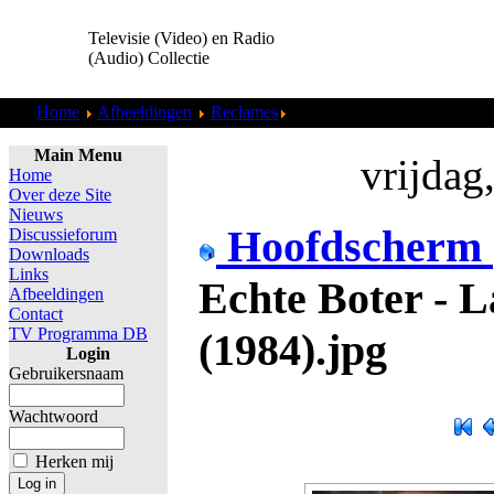
Televisie (Video) en Radio
(Audio) Collectie
Home
Afbeeldingen
Reclames
Echte Boter - Laatste Pakje 
Main Menu
vrijdag
Home
Over deze Site
Nieuws
Hoofdscherm
Discussieforum
Downloads
Links
Echte Boter - L
Afbeeldingen
Contact
TV Programma DB
(1984).jpg
Login
Gebruikersnaam
Wachtwoord
Herken mij