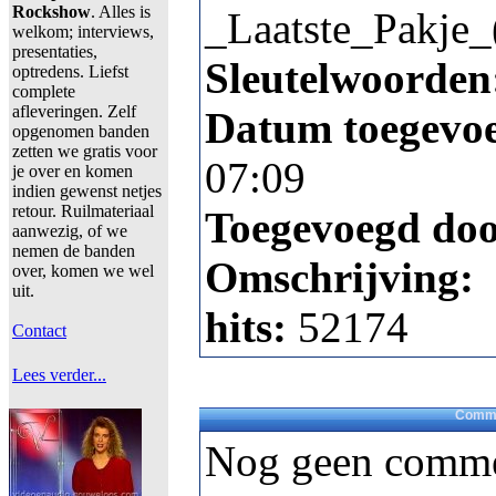
Rockshow
. Alles is
_Laatste_Pakje_
welkom; interviews,
presentaties,
Sleutelwoorden
optredens. Liefst
complete
afleveringen. Zelf
Datum toegevo
opgenomen banden
zetten we gratis voor
07:09
je over en komen
indien gewenst netjes
retour. Ruilmateriaal
Toegevoegd do
aanwezig, of we
nemen de banden
Omschrijving:
over, komen we wel
uit.
hits:
52174
Contact
Lees verder...
Comme
Nog geen comme