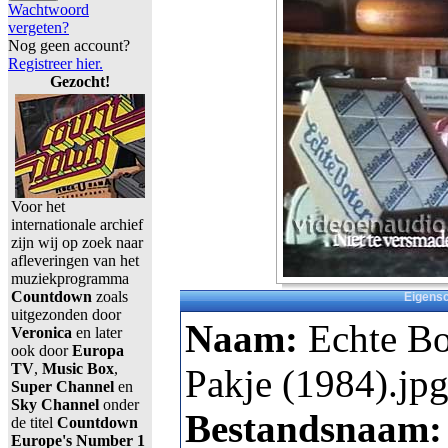
Wachtwoord
vergeten?
Nog geen account?
Registreer hier.
Gezocht!
Voor het
internationale archief
zijn wij op zoek naar
afleveringen van het
muziekprogramma
Countdown
zoals
Eigens
uitgezonden door
Naam:
Echte Bo
Veronica
en later
ook door
Europa
TV
,
Music Box
,
Pakje (1984).jp
Super Channel
en
Sky Channel
onder
Bestandsnaam
de titel
Countdown
Europe's Number 1