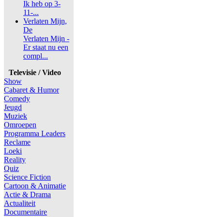
Ik heb op 3-
11-...
Verlaten Mijn,
De
Verlaten Mijn -
Er staat nu een
compl...
Televisie / Video
Show
Cabaret & Humor
Comedy
Jeugd
Muziek
Omroepen
Programma Leaders
Reclame
Loeki
Reality
Quiz
Science Fiction
Cartoon & Animatie
Actie & Drama
Actualiteit
Documentaire