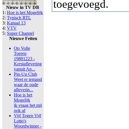
toegevoegd.
Nieuw in TV DB
1:
Hoe is het Mogelijk
2:
Typisch RTL
3:
Kanaal 13
4:
VTV
5:
Super Channel
Nieuwe Feiten
Op Volle
Toeren
19881223 -
Kerstaflevering
vanuit Ap...
Pin-Up Club
Weet er iemand
waar de oude
afleverin...
Hoe is het
Mogelijk
ik vraag het mij
ook af
Vijf Tegen Vijf
Lotto's
Woordwinner -