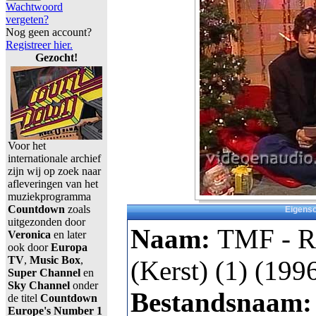
Wachtwoord
vergeten?
Nog geen account?
Registreer hier.
Gezocht!
Voor het
internationale archief
zijn wij op zoek naar
afleveringen van het
muziekprogramma
Countdown
zoals
Eigens
uitgezonden door
Naam:
TMF - R
Veronica
en later
ook door
Europa
TV
,
Music Box
,
(Kerst) (1) (199
Super Channel
en
Sky Channel
onder
Bestandsnaam
de titel
Countdown
Europe's Number 1