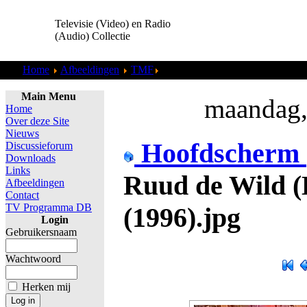
Televisie (Video) en Radio
(Audio) Collectie
Home
Afbeeldingen
TMF
TMF - Ruud de Wild (Kerst) (1) 
Main Menu
maandag,
Home
Over deze Site
Nieuws
Hoofdscherm
Discussieforum
Downloads
Links
Ruud de Wild (K
Afbeeldingen
Contact
TV Programma DB
(1996).jpg
Login
Gebruikersnaam
Wachtwoord
Herken mij