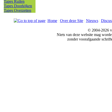
Tapes Ruilen
Tapes Doorkijken
Tapes Overzetten
Home
|
Over deze Site
|
Nieuws
|
Discus
© 2004-2026 v
Niets van deze website mag word
zonder voorafgaande schrift