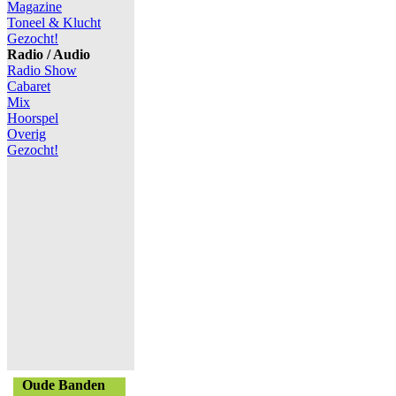
Magazine
Toneel & Klucht
Gezocht!
Radio / Audio
Radio Show
Cabaret
Mix
Hoorspel
Overig
Gezocht!
Oude Banden