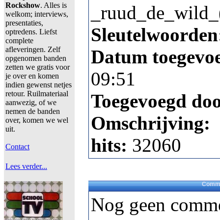
Rockshow
. Alles is
_ruud_de_wild_(
welkom; interviews,
presentaties,
Sleutelwoorden
optredens. Liefst
complete
afleveringen. Zelf
Datum toegevo
opgenomen banden
zetten we gratis voor
09:51
je over en komen
indien gewenst netjes
retour. Ruilmateriaal
Toegevoegd do
aanwezig, of we
nemen de banden
Omschrijving:
over, komen we wel
uit.
hits:
32060
Contact
Lees verder...
Comme
Nog geen comme