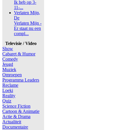
Ik heb op 3-
11-...
Verlaten Mijn,
De
Verlaten Mijn -
Er staat nu een
compl...
Televisie / Video
Show
Cabaret & Humor
Comedy
Jeugd
Muziek
Omroepen
Programma Leaders
Reclame
Loeki
Reality
Quiz
Science Fiction
Cartoon & Animatie
Actie & Drama
Actualiteit
Documentaire