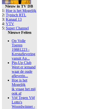
Nieuw in TV DB
1:
Hoe is het Mogelijk
2:
Typisch RTL
3:
Kanaal 13
4:
VTV
5:
Super Channel
Nieuwe Feiten
Op Volle
Toeren
19881223 -
Kerstaflevering
vanuit Ap...
Pin-Up Club
Weet er iemand
waar de oude
afleverin...
Hoe is het
Mogelijk
ik vraag het mij
ook af
Vijf Tegen Vijf
Lotto's
Woordwinner -