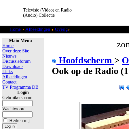
Televisie (Video) en Radio
(Audio) Collectie
Home
Afbeeldingen
Overig
Teleac - Nu Ook op de Radio (
Main Menu
zon
Home
Over deze Site
Nieuws
Hoofdscherm
>
O
Discussieforum
Downloads
Ook op de Radio (1
Links
Afbeeldingen
Contact
TV Programma DB
Login
Gebruikersnaam
Wachtwoord
Herken mij