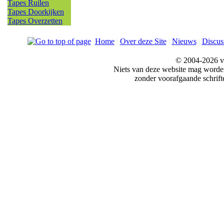
Tapes Ruilen
Tapes Doorkijken
Tapes Overzetten
Home
|
Over deze Site
|
Nieuws
|
Discus
© 2004-2026 v
Niets van deze website mag word
zonder voorafgaande schrift