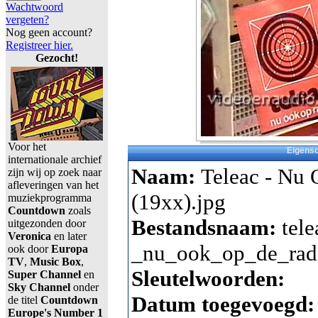
Wachtwoord
vergeten?
Nog geen account?
Registreer hier.
Gezocht!
Voor het
Eigens
internationale archief
Naam:
Teleac - Nu 
zijn wij op zoek naar
afleveringen van het
(19xx).jpg
muziekprogramma
Countdown
zoals
Bestandsnaam:
tele
uitgezonden door
Veronica
en later
_nu_ook_op_de_radi
ook door
Europa
TV
,
Music Box
,
Sleutelwoorden:
Super Channel
en
Sky Channel
onder
Datum toegevoegd
de titel
Countdown
Europe's Number 1