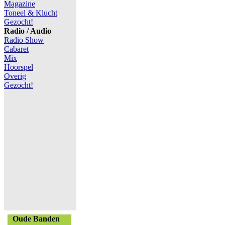
Magazine
Toneel & Klucht
Gezocht!
Radio / Audio
Radio Show
Cabaret
Mix
Hoorspel
Overig
Gezocht!
Oude Banden