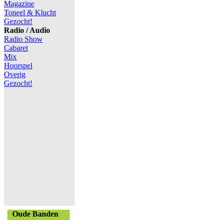
Magazine
Toneel & Klucht
Gezocht!
Radio / Audio
Radio Show
Cabaret
Mix
Hoorspel
Overig
Gezocht!
Oude Banden