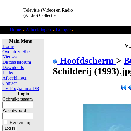
Televisie (Video) en Radio
(Audio) Collectie
Home
Afbeeldingen
Bumper
Loeki - Koe Schilderij (1993).
Main Menu
vr
Home
Over deze Site
Nieuws
Hoofdscherm
>
B
Discussieforum
Downloads
Schilderij (1993).jp
Links
Afbeeldingen
Contact
TV Programma DB
Login
Gebruikersnaam
Wachtwoord
Herken mij