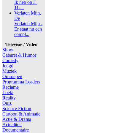
Ik heb op 3-
11-...
Verlaten Mijn,
De
Verlaten Mijn -
Er staat nu een
compl...
Televisie / Video
Show
Cabaret & Humor
Comedy
Jeugd
Muziek
Omroepen
Programma Leaders
Reclame
Loeki
Reality
Quiz
Science Fiction
Cartoon & Animatie
Actie & Drama
Actualiteit
Documentaire