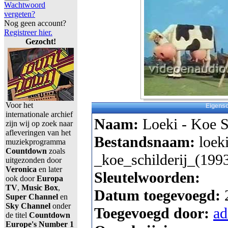
Wachtwoord
vergeten?
Nog geen account?
Registreer hier.
Gezocht!
Voor het
Eigens
internationale archief
Naam:
Loeki - Koe S
zijn wij op zoek naar
afleveringen van het
Bestandsnaam:
loek
muziekprogramma
Countdown
zoals
_koe_schilderij_(1993
uitgezonden door
Veronica
en later
Sleutelwoorden:
ook door
Europa
TV
,
Music Box
,
Datum toegevoegd:
Super Channel
en
Sky Channel
onder
Toegevoegd door:
a
de titel
Countdown
Europe's Number 1