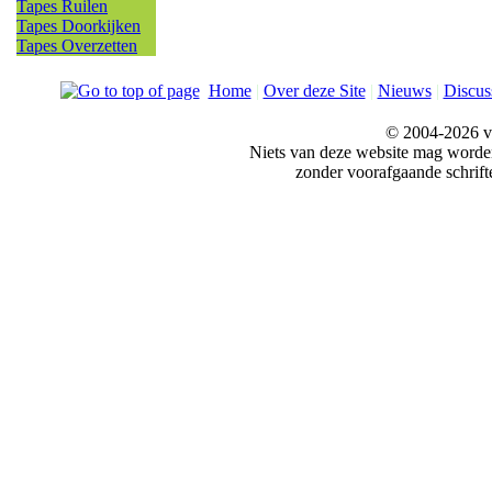
Tapes Ruilen
Tapes Doorkijken
Tapes Overzetten
Home
|
Over deze Site
|
Nieuws
|
Discus
© 2004-2026 v
Niets van deze website mag word
zonder voorafgaande schrift