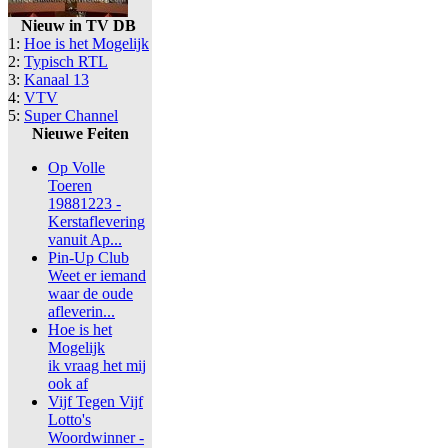
Nieuw in TV DB
1:
Hoe is het Mogelijk
2:
Typisch RTL
3:
Kanaal 13
4:
VTV
5:
Super Channel
Nieuwe Feiten
Op Volle
Toeren
19881223 -
Kerstaflevering
vanuit Ap...
Pin-Up Club
Weet er iemand
waar de oude
afleverin...
Hoe is het
Mogelijk
ik vraag het mij
ook af
Vijf Tegen Vijf
Lotto's
Woordwinner -