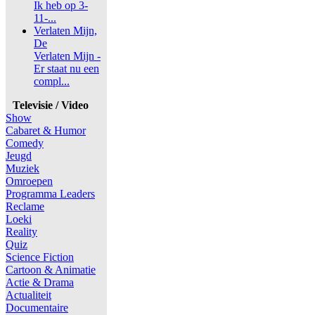
Ik heb op 3-
11-...
Verlaten Mijn,
De
Verlaten Mijn -
Er staat nu een
compl...
Televisie / Video
Show
Cabaret & Humor
Comedy
Jeugd
Muziek
Omroepen
Programma Leaders
Reclame
Loeki
Reality
Quiz
Science Fiction
Cartoon & Animatie
Actie & Drama
Actualiteit
Documentaire