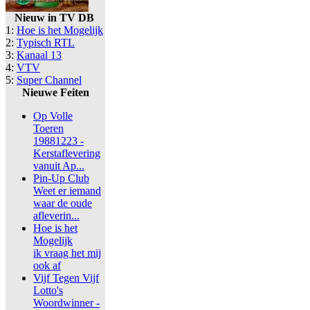
Nieuw in TV DB
1:
Hoe is het Mogelijk
2:
Typisch RTL
3:
Kanaal 13
4:
VTV
5:
Super Channel
Nieuwe Feiten
Op Volle
Toeren
19881223 -
Kerstaflevering
vanuit Ap...
Pin-Up Club
Weet er iemand
waar de oude
afleverin...
Hoe is het
Mogelijk
ik vraag het mij
ook af
Vijf Tegen Vijf
Lotto's
Woordwinner -