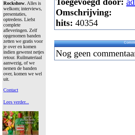
Toegevoegd door:
a
Rockshow
. Alles is
welkom; interviews,
Omschrijving:
presentaties,
optredens. Liefst
hits:
40354
complete
afleveringen. Zelf
opgenomen banden
zetten we gratis voor
Comme
je over en komen
Nog geen commentaar
indien gewenst netjes
retour. Ruilmateriaal
aanwezig, of we
nemen de banden
over, komen we wel
uit.
Contact
Lees verder...