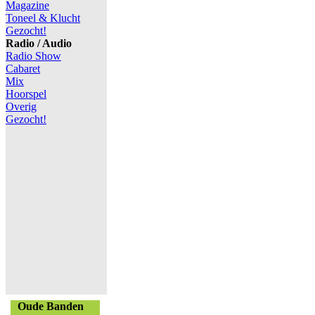
Magazine
Toneel & Klucht
Gezocht!
Radio / Audio
Radio Show
Cabaret
Mix
Hoorspel
Overig
Gezocht!
Oude Banden