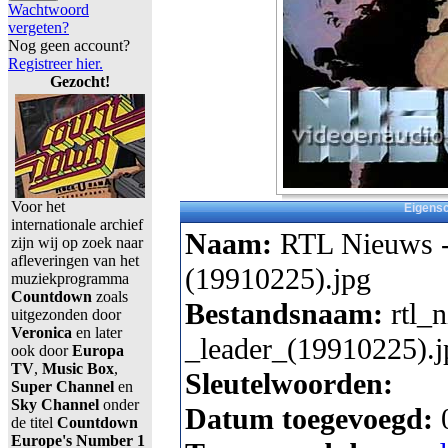
Wachtwoord
vergeten?
Nog geen account?
Registreer hier.
Gezocht!
Voor het
Eigens
internationale archief
Naam:
RTL Nieuws -
zijn wij op zoek naar
afleveringen van het
(19910225).jpg
muziekprogramma
Countdown
zoals
Bestandsnaam:
rtl_
uitgezonden door
Veronica
en later
_leader_(19910225).j
ook door
Europa
TV
,
Music Box
,
Sleutelwoorden:
Super Channel
en
Sky Channel
onder
Datum toegevoegd:
de titel
Countdown
Europe's Number 1