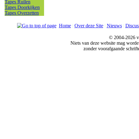
Tapes Ruilen
Tapes Doorkijken
Tapes Overzetten
Home
|
Over deze Site
|
Nieuws
|
Discus
© 2004-2026 v
Niets van deze website mag word
zonder voorafgaande schrift