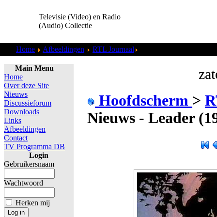
Televisie (Video) en Radio
(Audio) Collectie
Home
Afbeeldingen
RTL Journaal
RTL Nieuws - Leader (1
Main Menu
zat
Home
Over deze Site
Nieuws
Hoofdscherm
>
R
Discussieforum
Downloads
Nieuws - Leader (1
Links
Afbeeldingen
Contact
TV Programma DB
Login
Gebruikersnaam
Wachtwoord
Herken mij