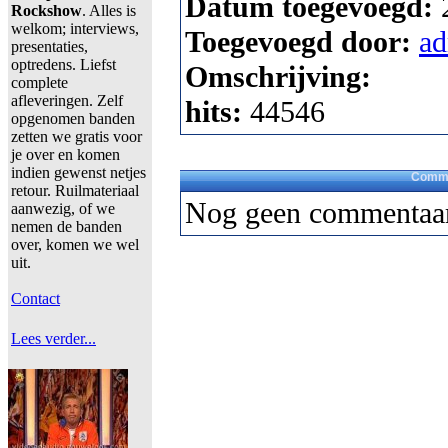
Datum toegevoegd:
Rockshow
. Alles is
welkom; interviews,
Toegevoegd door:
a
presentaties,
optredens. Liefst
Omschrijving:
complete
afleveringen. Zelf
hits:
44546
opgenomen banden
zetten we gratis voor
je over en komen
indien gewenst netjes
Comme
retour. Ruilmateriaal
Nog geen commentaar
aanwezig, of we
nemen de banden
over, komen we wel
uit.
Contact
Lees verder...