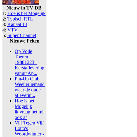
Nieuw in TV DB
1:
Hoe is het Mogelijk
2:
Typisch RTL
3:
Kanaal 13
4:
VTV
5:
Super Channel
Nieuwe Feiten
Op Volle
Toeren
19881223 -
Kerstaflevering
vanuit Ap...
Pin-Up Club
Weet er iemand
waar de oude
afleverin...
Hoe is het
Mogelijk
ik vraag het mij
ook af
Vijf Tegen Vijf
Lotto's
Woordwinner -