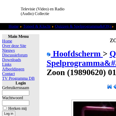
Televisie (Video) en Radio
(Audio) Collectie
Home
Toneel & Klucht
Quizzen & Spelprogramma&#39;s
Z
Main Menu
zo
Home
Over deze Site
Nieuws
Hoofdscherm
>
Q
Discussieforum
Downloads
Spelprogramma&#
Links
Afbeeldingen
Zoon (19890620) 01
Contact
TV Programma DB
Login
Gebruikersnaam
Wachtwoord
Herken mij