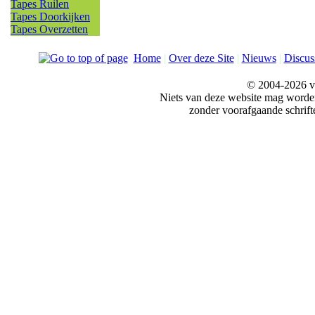
Tapes Ruilen
Tapes Doorkijken
Tapes Overzetten
Home
|
Over deze Site
|
Nieuws
|
Discus
© 2004-2026 v
Niets van deze website mag word
zonder voorafgaande schrift