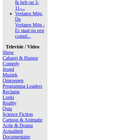
Ik heb op 3-
11-...
Verlaten Mijn,
De
Verlaten Mijn -
Er staat nu een
compl...
Televisie / Video
Show
Cabaret & Humor
Comedy
Jeugd
Muziek
Omroepen
Programma Leaders
Reclame
Loeki
Reality
Quiz
Science Fiction
Cartoon & Animatie
Actie & Drama
Actualiteit
Documentaire