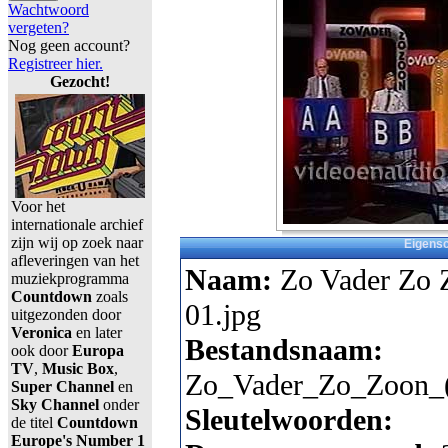
Wachtwoord
vergeten?
Nog geen account?
Registreer hier.
Gezocht!
Voor het
internationale archief
zijn wij op zoek naar
Eigens
afleveringen van het
Naam:
Zo Vader Zo 
muziekprogramma
Countdown
zoals
01.jpg
uitgezonden door
Veronica
en later
Bestandsnaam:
ook door
Europa
TV
,
Music Box
,
Zo_Vader_Zo_Zoon_(
Super Channel
en
Sky Channel
onder
Sleutelwoorden:
de titel
Countdown
Europe's Number 1