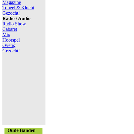
Magazine
Toneel & Klucht
Gezocht!
Radio / Audio
Radio Show
Cabaret
Mix
Hoorspel
Overig
Gezocht!
Oude Banden