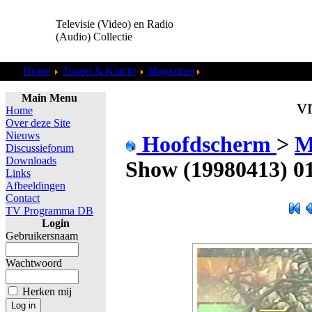
Televisie (Video) en Radio
(Audio) Collectie
Home
Toneel & Klucht
Magazines
5 Uur Show (19980413)
Main Menu
vr
Home
Over deze Site
Nieuws
Hoofdscherm
>
M
Discussieforum
Downloads
Show (19980413) 01
Links
Afbeeldingen
Contact
TV Programma DB
Login
Gebruikersnaam
Wachtwoord
Herken mij