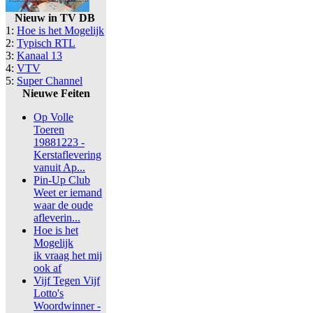
Nieuw in TV DB
1:
Hoe is het Mogelijk
2:
Typisch RTL
3:
Kanaal 13
4:
VTV
5:
Super Channel
Nieuwe Feiten
Op Volle
Toeren
19881223 -
Kerstaflevering
vanuit Ap...
Pin-Up Club
Weet er iemand
waar de oude
afleverin...
Hoe is het
Mogelijk
ik vraag het mij
ook af
Vijf Tegen Vijf
Lotto's
Woordwinner -