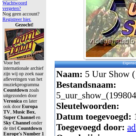
Wachtwoord
vergeten?
Nog geen account?
Registreer hier.
Gezocht!
Voor het
Eigens
internationale archief
Naam:
5 Uur Show (
zijn wij op zoek naar
afleveringen van het
Bestandsnaam:
muziekprogramma
Countdown
zoals
5_uur_show_(199804
uitgezonden door
Veronica
en later
Sleutelwoorden:
ook door
Europa
TV
,
Music Box
,
Datum toegevoegd:
Super Channel
en
Sky Channel
onder
Toegevoegd door:
a
de titel
Countdown
Europe's Number 1