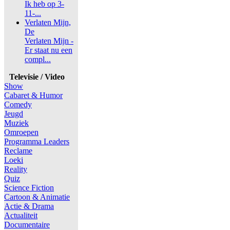
Ik heb op 3-
11-...
Verlaten Mijn,
De
Verlaten Mijn -
Er staat nu een
compl...
Televisie / Video
Show
Cabaret & Humor
Comedy
Jeugd
Muziek
Omroepen
Programma Leaders
Reclame
Loeki
Reality
Quiz
Science Fiction
Cartoon & Animatie
Actie & Drama
Actualiteit
Documentaire