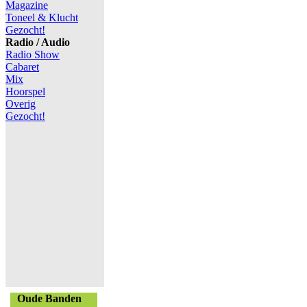
Magazine
Toneel & Klucht
Gezocht!
Radio / Audio
Radio Show
Cabaret
Mix
Hoorspel
Overig
Gezocht!
Oude Banden