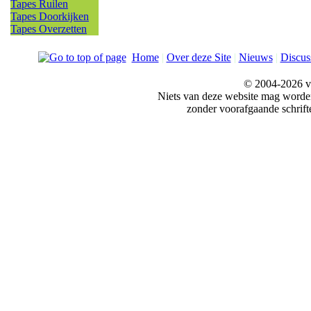
Tapes Ruilen
Tapes Doorkijken
Tapes Overzetten
Home
|
Over deze Site
|
Nieuws
|
Discus
© 2004-2026 v
Niets van deze website mag word
zonder voorafgaande schrift