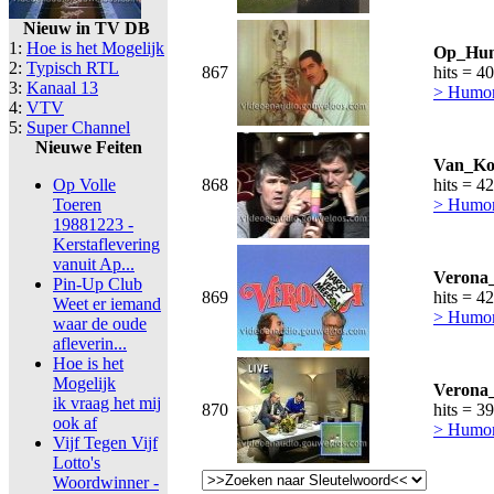
Nieuw in TV DB
1:
Hoe is het Mogelijk
Op_Hun
2:
Typisch RTL
867
hits = 4
3:
Kanaal 13
> Humor,
4:
VTV
5:
Super Channel
Nieuwe Feiten
Van_Koo
Op Volle
868
hits = 4
Toeren
> Humor,
19881223 -
Kerstaflevering
vanuit Ap...
Verona_
Pin-Up Club
869
hits = 4
Weet er iemand
> Humor,
waar de oude
afleverin...
Hoe is het
Mogelijk
Verona_
ik vraag het mij
870
hits = 3
ook af
> Humor,
Vijf Tegen Vijf
Lotto's
Woordwinner -