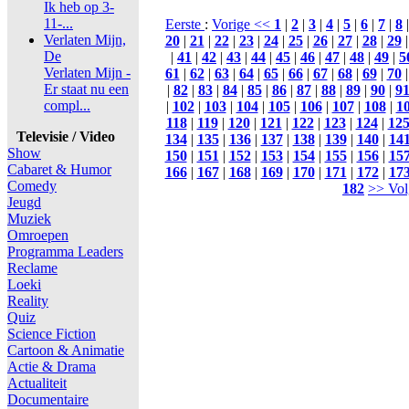
Ik heb op 3-
11-...
Eerste
:
Vorige <<
1
|
2
|
3
|
4
|
5
|
6
|
7
|
8
Verlaten Mijn,
20
|
21
|
22
|
23
|
24
|
25
|
26
|
27
|
28
|
29
De
|
41
|
42
|
43
|
44
|
45
|
46
|
47
|
48
|
49
|
5
Verlaten Mijn -
61
|
62
|
63
|
64
|
65
|
66
|
67
|
68
|
69
|
70
Er staat nu een
|
82
|
83
|
84
|
85
|
86
|
87
|
88
|
89
|
90
|
9
compl...
|
102
|
103
|
104
|
105
|
106
|
107
|
108
|
1
118
|
119
|
120
|
121
|
122
|
123
|
124
|
12
Televisie / Video
134
|
135
|
136
|
137
|
138
|
139
|
140
|
14
Show
150
|
151
|
152
|
153
|
154
|
155
|
156
|
15
Cabaret & Humor
166
|
167
|
168
|
169
|
170
|
171
|
172
|
17
Comedy
182
>> Vol
Jeugd
Muziek
Omroepen
Programma Leaders
Reclame
Loeki
Reality
Quiz
Science Fiction
Cartoon & Animatie
Actie & Drama
Actualiteit
Documentaire