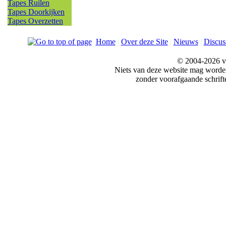
Tapes Ruilen
Tapes Doorkijken
Tapes Overzetten
Home
|
Over deze Site
|
Nieuws
|
Discus
© 2004-2026 v
Niets van deze website mag word
zonder voorafgaande schrift