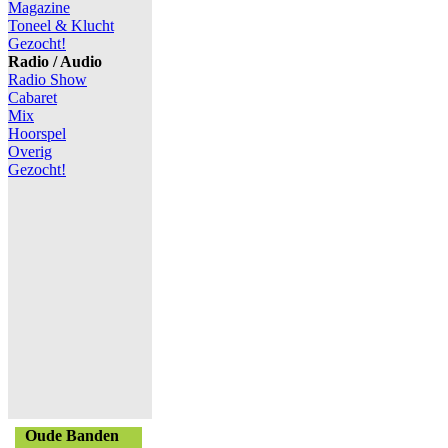
Magazine
Toneel & Klucht
Gezocht!
Radio / Audio
Radio Show
Cabaret
Mix
Hoorspel
Overig
Gezocht!
Oude Banden