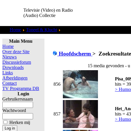
Televisie (Video) en Radio
(Audio) Collectie
Home
Toneel & Klucht
Zoekresultaten "
admin
"
Main Menu
Home
Over deze Site
Hoofdscherm
>
Zoekresultat
Nieuws
Discussieforum
15 media gevonden - u
Downloads
Links
Afbeeldingen
Pisa_00
Contact
856
hits = 3
TV Programma DB
> Humor,
Login
Gebruikersnaam
Het_And
Wachtwoord
857
hits = 4
> Humor,
Herken mij