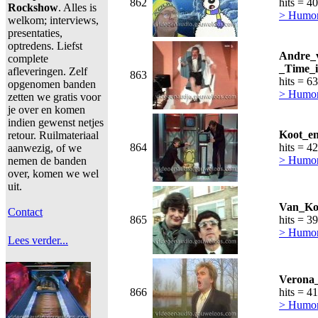
862
hits = 4
Rockshow
. Alles is
> Humor,
welkom; interviews,
presentaties,
optredens. Liefst
Andre_
complete
_Time_i
afleveringen. Zelf
863
hits = 6
opgenomen banden
> Humor,
zetten we gratis voor
je over en komen
indien gewenst netjes
Koot_en
retour. Ruilmateriaal
864
hits = 4
aanwezig, of we
> Humor,
nemen de banden
over, komen we wel
uit.
Van_Koo
Contact
865
hits = 3
> Humor,
Lees verder...
Verona_
866
hits = 4
> Humor,