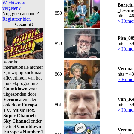
Wachtwoord
Borrelti
vergeten?
_Leonie
858
Nog geen account?
hits = 4
Registreer hier.
> Humor,
Gezocht!
Pisa_00
859
hits = 3
> Humor,
Voor het
internationale archief
Verona_
zijn wij op zoek naar
860
hits = 4
afleveringen van het
> Humor,
muziekprogramma
Countdown
zoals
uitgezonden door
Van_Koo
Veronica
en later
861
hits = 3
ook door
Europa
> Humor,
TV
,
Music Box
,
Super Channel
en
Sky Channel
onder
de titel
Countdown
Verona_
Europe's Number 1