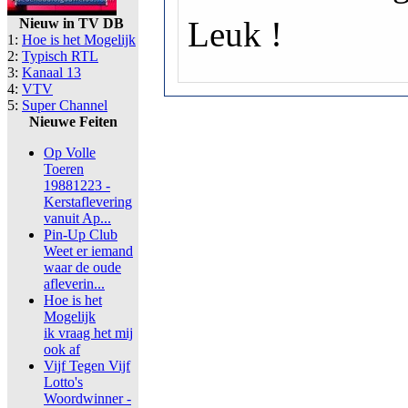
Leuk !
Nieuw in TV DB
1:
Hoe is het Mogelijk
2:
Typisch RTL
3:
Kanaal 13
4:
VTV
5:
Super Channel
Nieuwe Feiten
Op Volle
Toeren
19881223 -
Kerstaflevering
vanuit Ap...
Pin-Up Club
Weet er iemand
waar de oude
afleverin...
Hoe is het
Mogelijk
ik vraag het mij
ook af
Vijf Tegen Vijf
Lotto's
Woordwinner -