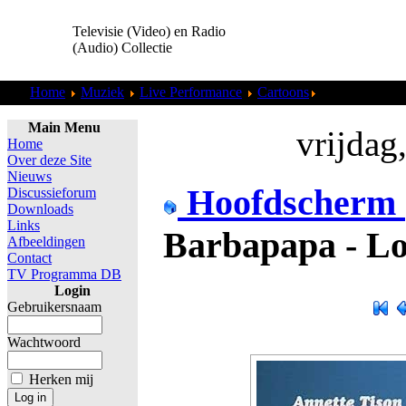
Televisie (Video) en Radio
(Audio) Collectie
Home
Muziek
Live Performance
Cartoons
Barbapapa - Lo
Main Menu
vrijdag
Home
Over deze Site
Nieuws
Hoofdscherm
Discussieforum
Downloads
Links
Barbapapa - Lo
Afbeeldingen
Contact
TV Programma DB
Login
Gebruikersnaam
Wachtwoord
Herken mij