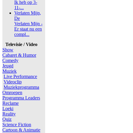
Ik heb op 3-
11-...
Verlaten Mijn,
De
Verlaten Mijn -
Er staat nu een
compl...
Televisie / Video
Show
Cabaret & Humor
Comedy
Jeugd
Muziek
Live Performance
Videoclip
Muziekprogramma
Omroepen
Programma Leaders
Reclame
Loeki
Reality
Quiz
Science Fiction
Cartoon & Animatie