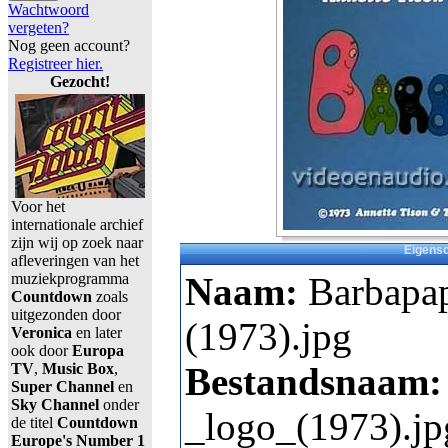
Wachtwoord
vergeten?
Nog geen account?
Registreer hier.
Gezocht!
Voor het
internationale archief
zijn wij op zoek naar
Eigens
afleveringen van het
muziekprogramma
Naam:
Barbapa
Countdown
zoals
uitgezonden door
(1973).jpg
Veronica
en later
ook door
Europa
TV
,
Music Box
,
Bestandsnaam
Super Channel
en
Sky Channel
onder
_logo_(1973).jp
de titel
Countdown
Europe's Number 1