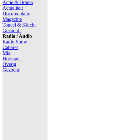
Actie & Drama
Actualiteit
Documentaire
Magazine
Toneel & Klucht
Gezocht!
Radio / Audio
Radio Show
Cabaret
Mix
Hoorspel
Overig
Gezocht!