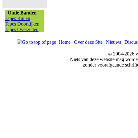
Oude Banden
Tapes Ruilen
Tapes Doorkijken
Tapes Overzetten
Home
|
Over deze Site
|
Nieuws
|
Discus
© 2004-2026 v
Niets van deze website mag word
zonder voorafgaande schrift