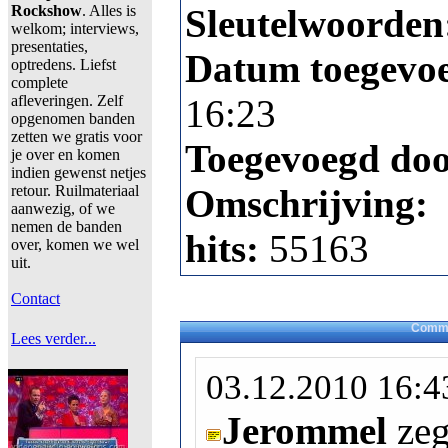
Rockshow
. Alles is
Sleutelwoorden
welkom; interviews,
presentaties,
Datum toegevo
optredens. Liefst
complete
afleveringen. Zelf
16:23
opgenomen banden
zetten we gratis voor
Toegevoegd do
je over en komen
indien gewenst netjes
retour. Ruilmateriaal
Omschrijving:
aanwezig, of we
nemen de banden
hits:
55163
over, komen we wel
uit.
Contact
Comme
Lees verder...
03.12.2010 16:4
Jerommel
zeg