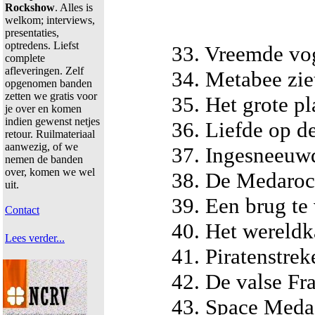
Rockshow
. Alles is
welkom; interviews,
presentaties,
optredens. Liefst
33. Vreemde vo
complete
afleveringen. Zelf
34. Metabee zie
opgenomen banden
zetten we gratis voor
35. Het grote p
je over en komen
indien gewenst netjes
36. Liefde op de
retour. Ruilmateriaal
aanwezig, of we
37. Ingesneeuw
nemen de banden
over, komen we wel
38. De Medaroc
uit.
39. Een brug te 
Contact
40. Het wereldk
Lees verder...
41. Piratenstrek
42. De valse Fr
43. Space Meda