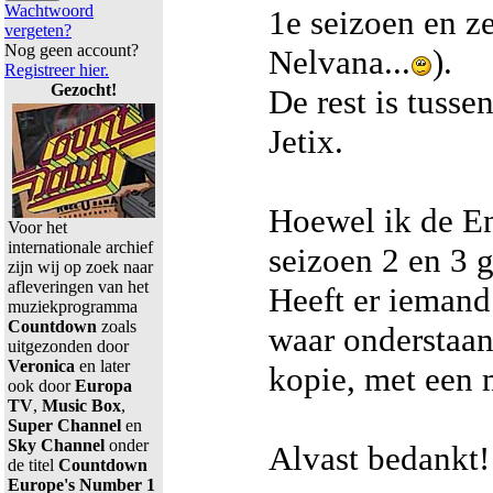
Wachtwoord
1e seizoen en z
vergeten?
Nog geen account?
Nelvana...
).
Registreer hier.
Gezocht!
De rest is tuss
Jetix.
Hoewel ik de En
Voor het
internationale archief
seizoen 2 en 3 g
zijn wij op zoek naar
afleveringen van het
Heeft er ieman
muziekprogramma
Countdown
zoals
waar onderstaan
uitgezonden door
Veronica
en later
kopie, met een
ook door
Europa
TV
,
Music Box
,
Super Channel
en
Sky Channel
onder
Alvast bedankt!
de titel
Countdown
Europe's Number 1