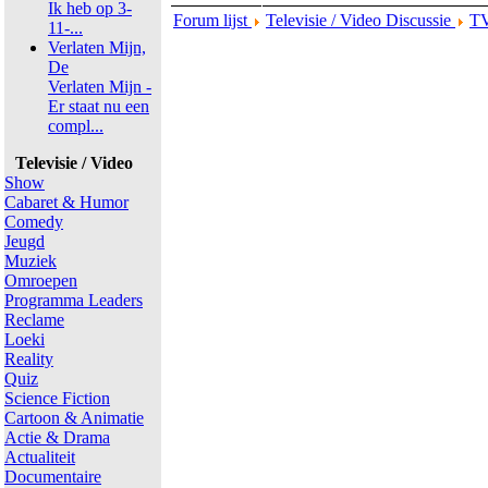
Ik heb op 3-
Forum lijst
Televisie / Video Discussie
TV
11-...
Verlaten Mijn,
De
Verlaten Mijn -
Er staat nu een
compl...
Televisie / Video
Show
Cabaret & Humor
Comedy
Jeugd
Muziek
Omroepen
Programma Leaders
Reclame
Loeki
Reality
Quiz
Science Fiction
Cartoon & Animatie
Actie & Drama
Actualiteit
Documentaire