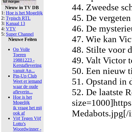
44. Zweedse sch
Nieuw in TV DB
1:
Hoe is het Mogelijk
45. De vergeten
2:
Typisch RTL
3:
Kanaal 13
46. De mysteri
4:
VTV
5:
Super Channel
47. Wie kan Vic
Nieuwe Feiten
48. Stilte voor 
Op Volle
Toeren
49. Valt Victor 
19881223 -
Kerstaflevering
50. Een nieuw t
vanuit Ap...
Pin-Up Club
51. Opstand in
Weet er iemand
waar de oude
52. De laatste R
afleverin...
Hoe is het
size=1000]http
Mogelijk
ik vraag het mij
Medabots.jpg[/
ook af
Vijf Tegen Vijf
Lotto's
Woordwinner -