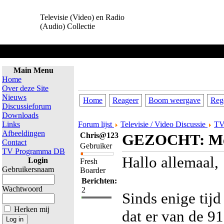
Televisie (Video) en Radio
(Audio) Collectie
Main Menu
Home
Over deze Site
Nieuws
Home
Reageer
Boom weergave
Reg
Discussieforum
Downloads
Links
Forum lijst
Televisie / Video Discussie
TV
Afbeeldingen
Chris@123
GEZOCHT: Meda
Contact
Gebruiker
TV Programma DB
Hallo allemaal,
Login
Fresh
Gebruikersnaam
Boarder
Berichten:
Wachtwoord
2
Sinds enige tij
Herken mij
dat er van de 91