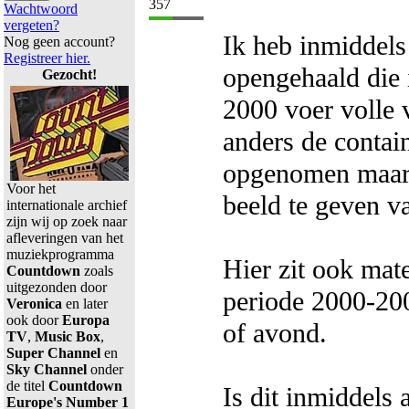
357
Wachtwoord
vergeten?
Ik heb inmiddel
Nog geen account?
Registreer hier.
opengehaald die i
Gezocht!
2000 voer volle
anders de contai
opgenomen maar 
Voor het
beeld te geven va
internationale archief
zijn wij op zoek naar
afleveringen van het
muziekprogramma
Hier zit ook mat
Countdown
zoals
uitgezonden door
periode 2000-200
Veronica
en later
ook door
Europa
of avond.
TV
,
Music Box
,
Super Channel
en
Sky Channel
onder
de titel
Countdown
Is dit inmiddels 
Europe's Number 1