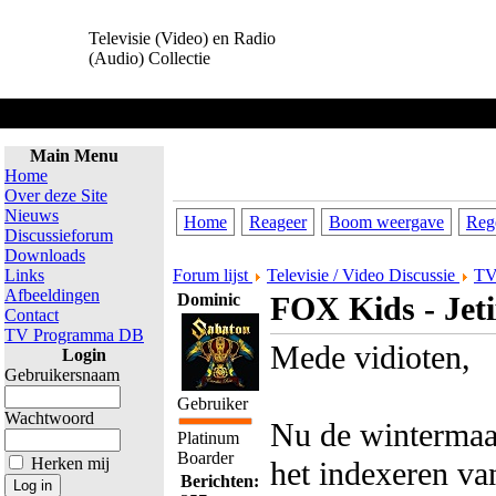
Televisie (Video) en Radio
(Audio) Collectie
Main Menu
Home
Over deze Site
Nieuws
Home
Reageer
Boom weergave
Reg
Discussieforum
Downloads
Links
Forum lijst
Televisie / Video Discussie
TV
Afbeeldingen
Dominic
FOX Kids - Jeti
Contact
TV Programma DB
Mede vidioten,
Login
Gebruikersnaam
Gebruiker
Wachtwoord
Nu de wintermaa
Platinum
Boarder
Herken mij
het indexeren van
Berichten: