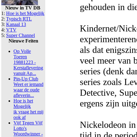
gehouden in die
Nieuw in TV DB
1:
Hoe is het Mogelijk
2:
Typisch RTL
3:
Kanaal 13
Kindernet/Nick
4:
VTV
5:
Super Channel
experimenterend
Nieuwe Feiten
als dat enigszin
Op Volle
Toeren
veel meer van 
19881223 -
Kerstaflevering
series (denk da
vanuit Ap...
Pin-Up Club
series zoals L
Weet er iemand
waar de oude
Detective, Super
afleverin...
Hoe is het
ergens zijn uit
Mogelijk
ik vraag het mij
ook af
Nickelodeon in 
Vijf Tegen Vijf
Lotto's
tijd in de per
Woordwinner -