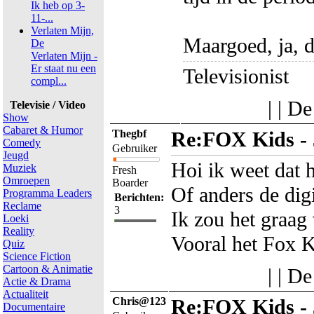
Ik heb op 3-
11-...
Verlaten Mijn,
Maargoed, ja, d
De
Verlaten Mijn -
Er staat nu een
Televisionist
compl...
| | D
Televisie / Video
Show
Cabaret & Humor
Thegbf
Re:FOX Kids - J
Comedy
Gebruiker
Jeugd
Hoi ik weet dat h
Muziek
Fresh
Omroepen
Boarder
Of anders de digi
Programma Leaders
Berichten:
Reclame
3
Ik zou het graag 
Loeki
Reality
Vooral het Fox K
Quiz
Science Fiction
Cartoon & Animatie
| | D
Actie & Drama
Actualiteit
Chris@123
Re:FOX Kids - J
Documentaire