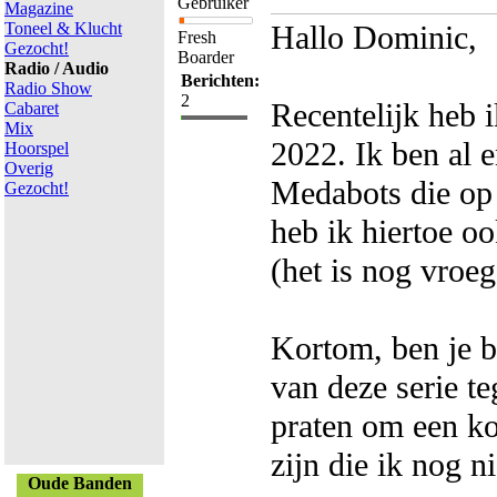
Gebruiker
Magazine
Toneel & Klucht
Hallo Dominic,
Fresh
Gezocht!
Boarder
Radio / Audio
Berichten:
Radio Show
2
Recentelijk heb i
Cabaret
Mix
2022. Ik ben al e
Hoorspel
Overig
Medabots die op
Gezocht!
heb ik hiertoe o
(het is nog vroeg
Kortom, ben je bi
van deze serie t
praten om een ko
zijn die ik nog ni
Oude Banden