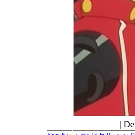
| | D
Forum lijst
Televisie / Video Discussie
TV