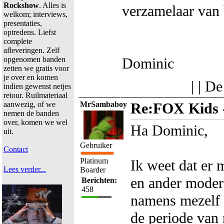
Rockshow
. Alles is
verzamelaar van 
welkom; interviews,
presentaties,
optredens. Liefst
complete
afleveringen. Zelf
opgenomen banden
Dominic
zetten we gratis voor
je over en komen
| | D
indien gewenst netjes
retour. Ruilmateriaal
aanwezig, of we
MrSambaboy
Re:FOX Kids -
nemen de banden
over, komen we wel
Ha Dominic,
uit.
Gebruiker
Contact
Platinum
Ik weet dat er
Lees verder...
Boarder
en ander moder
Berichten:
458
namens mezelf s
de periode van 