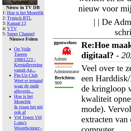
nieuw voor mij
Nieuw in TV DB
1:
Hoe is het Mogelijk
2:
Typisch RTL
| | De Adm
3:
Kanaal 13
4:
VTV
schr
5:
Super Channel
Nieuwe Feiten
ggouweloos
Re:Hoe maak
Op Volle
digitaal?
-
20
Toeren
Admin
19881223 -
Kerstaflevering
Veel over te z
vanuit Ap...
Administrator
Pin-Up Club
een Harddisk/
Berichten:
Weet er iemand
909
waar de oude
de kringloop 
afleverin...
Hoe is het
kwaliteit opn
Mogelijk
mode). Vervol
ik vraag het mij
ook af
extracten van
Vijf Tegen Vijf
Lotto's
computer.
Woordwinner -