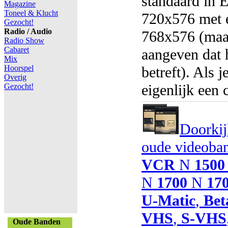
standaard in 
Magazine
Toneel & Klucht
720x576 met 
Gezocht!
Radio / Audio
768x576 (maar
Radio Show
Cabaret
aangeven dat h
Mix
Hoorspel
betreft). Als 
Overig
eigenlijk een 
Gezocht!
Doorkij
oude videoba
VCR
N
1500
N
1700
N
17
U-Matic
,
Be
VHS
,
S-VHS
Oude Banden