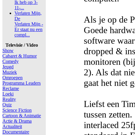
Ik heb op 3-
11-...
Verlaten Mijn,
Als je op de P
De
Verlaten Mijn -
Goede hardwa
Er staat nu een
compl...
software waar
Televisie / Video
dropped & ins
Show
Cabaret & Humor
monitoren (bi
Comedy
Jeugd
2). Als dat nie
Muziek
Omroepen
gaat het niet 
Programma Leaders
Reclame
Loeki
Reality
Liefst een Ti
Quiz
Science Fiction
tussen zetten.
Cartoon & Animatie
Actie & Drama
interlaced 25f
Actualiteit
Documentaire