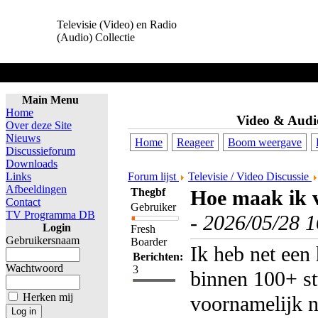
Televisie (Video) en Radio
(Audio) Collectie
Main Menu
Home
Video & Audi
Over deze Site
Nieuws
Home
Reageer
Boom weergave
Discussieforum
Downloads
Links
Forum lijst
Televisie / Video Discussie
Afbeeldingen
Thegbf
Hoe maak ik v
Contact
Gebruiker
TV Programma DB
-
2026/05/28 1
Login
Fresh
Gebruikersnaam
Boarder
Ik heb net een
Berichten:
Wachtwoord
3
binnen 100+ st
Herken mij
voornamelijk n