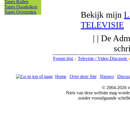
Tapes Ruilen
Tapes Doorkijken
Tapes Overzetten
Bekijk mijn
L
TELEVISIE
| | De Adm
schr
Forum lijst
Televisie / Video Discussie
Home
|
Over deze Site
|
Nieuws
|
Discus
© 2004-2026 v
Niets van deze website mag word
zonder voorafgaande schrift