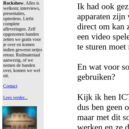
Rockshow
. Alles is
Ik had ook gez
welkom; interviews,
presentaties,
apparaten zijn
optredens. Liefst
complete
direct om kan 
afleveringen. Zelf
opgenomen banden
een video spel
zetten we gratis voor
te sturen moet
je over en komen
indien gewenst netjes
retour. Ruilmateriaal
aanwezig, of we
En wat voor so
nemen de banden
over, komen we wel
gebruiken?
uit.
Contact
Kijk ik hen IC
Lees verder...
dus ben geen o
maar met dit so
werken en ze d