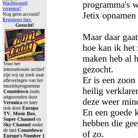
programma's w
Wachtwoord
vergeten?
Jetix opnamen 
Nog geen account?
Registreer hier.
Gezocht!
Maar daar gaat
hoe kan ik het 
maken heb al h
Voor het
gezocht.
internationale archief
zijn wij op zoek naar
Er is een zoon
afleveringen van het
muziekprogramma
heilig verklar
Countdown
zoals
uitgezonden door
deze weer mind
Veronica
en later
ook door
Europa
En een goede k
TV
,
Music Box
,
Super Channel
en
hebben die gee
Sky Channel
onder
de titel
Countdown
of zo.
Europe's Number 1