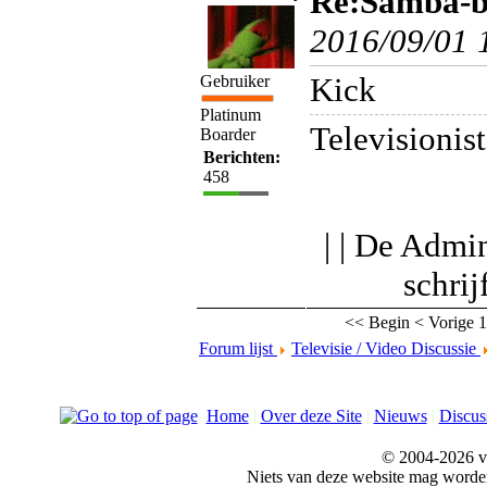
Re:Samba-bo
2016/09/01 
Kick
Gebruiker
Platinum
Televisionist
Boarder
Berichten:
458
| | De Admin
schri
<< Begin
< Vorige
1
Forum lijst
Televisie / Video Discussie
Home
|
Over deze Site
|
Nieuws
|
Discus
© 2004-2026 v
Niets van deze website mag word