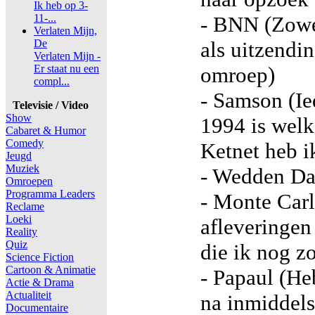
Ik heb op 3-
11-...
- BNN (Zowe
Verlaten Mijn,
De
als uitzendi
Verlaten Mijn -
Er staat nu een
omroep)
compl...
- Samson (I
Televisie / Video
Show
1994 is wel
Cabaret & Humor
Comedy
Ketnet heb ik
Jeugd
Muziek
- Wedden Da
Omroepen
Programma Leaders
- Monte Carl
Reclame
Loeki
afleveringen
Reality
Quiz
die ik nog z
Science Fiction
Cartoon & Animatie
- Papaul (He
Actie & Drama
Actualiteit
na inmiddels
Documentaire