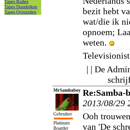
Nederlands 
Tapes Ruilen
Tapes Doorkijken
bezit hebt v
Tapes Overzetten
wat/die ik nie
opnoem; Laa
weten.
Televisionist
| | De Admin
schri
MrSambaboy
Re:Samba-bo
2013/08/29 
Ooh trouwen
Gebruiker
Platinum
van 'De sch
Boarder