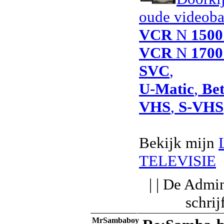
oude videob
VCR
N
1500
VCR
N
1700
SVC
,
U-Matic
,
Be
VHS
,
S-VHS
Bekijk mijn
TELEVISIE
| | De Admin
schri
MrSambaboy