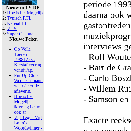
periode 1993
Nieuw in TV DB
daarna ook 
1:
Hoe is het Mogelijk
2:
Typisch RTL
gastoptreden
3:
Kanaal 13
4:
VTV
muziekprogr
5:
Super Channel
Nieuwe Feiten
interviews g
Op Volle
Toeren
- Rolf Woute
19881223 -
Kerstaflevering
- Bart de Gr
vanuit Ap...
Pin-Up Club
- Carlo Bosz
Weet er iemand
waar de oude
- Willem Rui
afleverin...
Hoe is het
- Samson en
Mogelijk
ik vraag het mij
ook af
Vijf Tegen Vijf
Exacte reeks
Lotto's
Woordwinner -
naar opzoek 