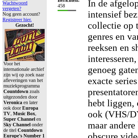
Berichten:
In de afgelop
Wachtwoord
458
vergeten?
intensief be
Nog geen account?
Registreer hier.
collectie op 
Gezocht!
genres en van
reeksen en 
interesseren,
Voor het
genoeg gaten
internationale archief
zijn wij op zoek naar
exacte serie
afleveringen van het
muziekprogramma
presentatoren
Countdown
zoals
uitgezonden door
hebt liggen,
Veronica
en later
ook door
Europa
ook (VHS/DV
TV
,
Music Box
,
Super Channel
en
maar andere 
Sky Channel
onder
de titel
Countdown
obscure vid
Europe's Number 1