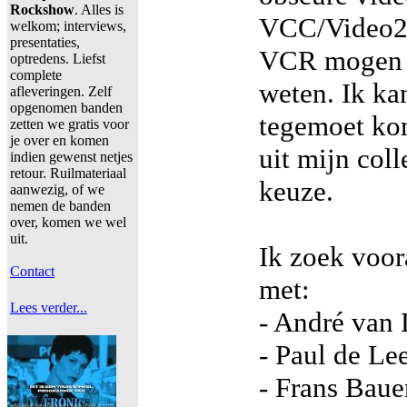
Rockshow
. Alles is
VCC/Video20
welkom; interviews,
presentaties,
VCR mogen o
optredens. Liefst
complete
weten. Ik ka
afleveringen. Zelf
opgenomen banden
tegemoet ko
zetten we gratis voor
je over en komen
uit mijn col
indien gewenst netjes
retour. Ruilmateriaal
keuze.
aanwezig, of we
nemen de banden
over, komen we wel
uit.
Ik zoek voor
Contact
met:
Lees verder...
- André van
- Paul de L
- Frans Baue