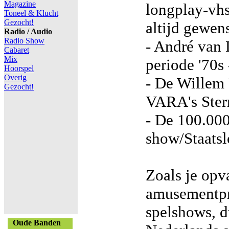
Magazine
longplay-vhs
Toneel & Klucht
Gezocht!
altijd gewens
Radio / Audio
Radio Show
- André van 
Cabaret
Mix
periode '70s 
Hoorspel
Overig
- De Willem 
Gezocht!
VARA's Ster
- De 100.000
show/Staatsl
Zoals je opv
amusementp
spelshows, du
Oude Banden