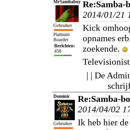
MrSambaboy
Re:Samba-bo
2014/01/21 
Kick omhoog
Gebruiker
Platinum
opnames erbi
Boarder
Berichten:
zoekende.
458
Televisionist
| | De Admin
schri
Dominic
Re:Samba-boy
2014/04/02 1
Ik heb hier de
Gebruiker