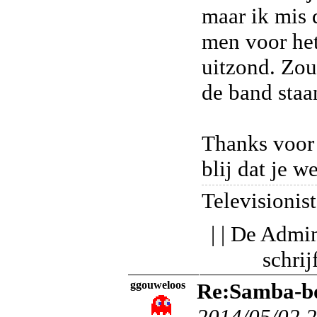
maar ik mis 
men voor het
uitzond. Zou
de band sta
Thanks voor 
blij dat je w
Televisionist
| | De Admin
schri
ggouweloos
Re:Samba-bo
2014/05/02 