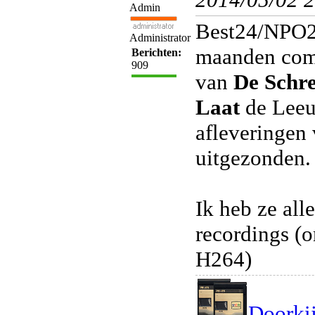
Admin
Best24/NPO24
Administrator
maanden comp
Berichten:
909
van
De Schr
Laat
de Leeuw
afleveringen
uitgezonden.
Ik heb ze all
recordings (
H264)
Doorkij