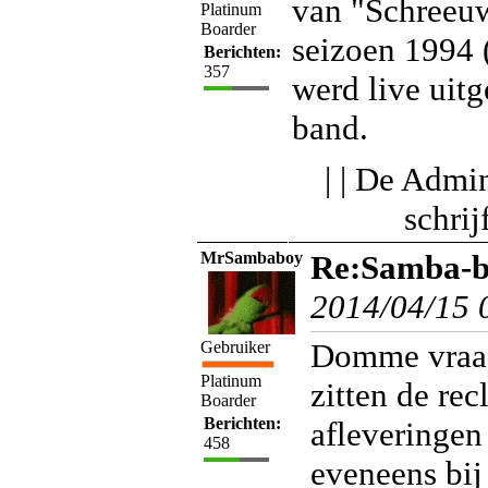
van "Schreeu
Platinum
Boarder
seizoen 1994 (
Berichten:
357
werd live uit
band.
| | De Admin
schri
MrSambaboy
Re:Samba-bo
2014/04/15 
Domme vraag
Gebruiker
Platinum
zitten de re
Boarder
Berichten:
afleveringen
458
eveneens bij 