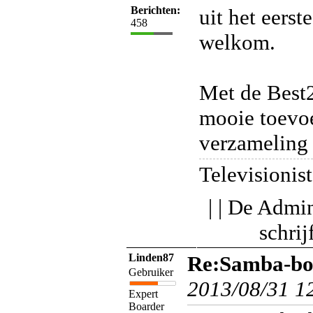
Berichten:
uit het eerst
458
welkom.
Met de Best
mooie toevo
verzameling
Televisionist
| | De Admin
schri
Linden87
Re:Samba-boy
Gebruiker
2013/08/31 1
Expert
Boarder