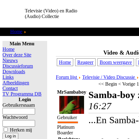
Televisie (Video) en Radio
(Audio) Collectie
Home
Discussieforum
Main Menu
Home
Video & Audi
Over deze Site
Nieuws
Home
Reageer
Boom weergave
Discussieforum
Downloads
Links
Forum lijst
Televisie / Video Discussie
Afbeeldingen
<< Begin
< Vorige
1
Contact
MrSambaboy
Samba-boy z
TV Programma DB
Login
16:27
Gebruikersnaam
Wachtwoord
...En Samba-
Gebruiker
Platinum
Herken mij
Boarder