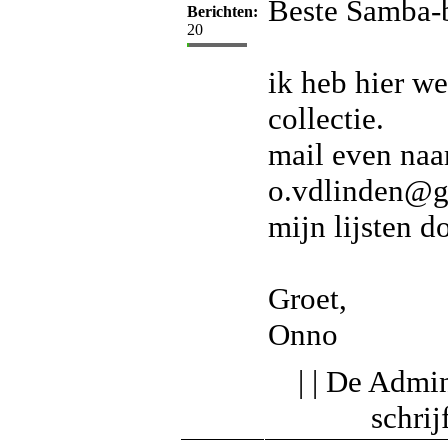
Beste Samba-
Berichten:
20
ik heb hier we
collectie.
mail even naa
o.vdlinden@g
mijn lijsten do
Groet,
Onno
| | De Admin
schri