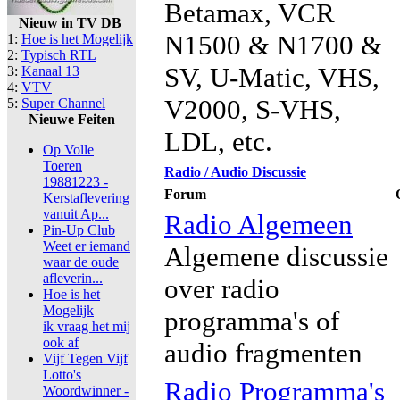
Betamax, VCR
Nieuw in TV DB
N1500 & N1700 &
1:
Hoe is het Mogelijk
2:
Typisch RTL
SV, U-Matic, VHS,
3:
Kanaal 13
4:
VTV
V2000, S-VHS,
5:
Super Channel
Nieuwe Feiten
LDL, etc.
Op Volle
Toeren
Radio / Audio Discussie
19881223 -
Forum
Kerstaflevering
vanuit Ap...
Radio Algemeen
Pin-Up Club
Weet er iemand
Algemene discussie
waar de oude
afleverin...
over radio
Hoe is het
Mogelijk
programma's of
ik vraag het mij
ook af
audio fragmenten
Vijf Tegen Vijf
Lotto's
Radio Programma's
Woordwinner -