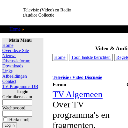
Televisie (Video) en Radio
(Audio) Collectie
Home
Discussieforum
Main Menu
Home
Video & Audi
Over deze Site
Nieuws
Home
Toon laatste berichten
Regel
Discussieforum
Downloads
Links
Afbeeldingen
Televisie / Video Discussie
Contact
Forum
TV Programma DB
Login
TV Algemeen
Gebruikersnaam
Over TV
Wachtwoord
programma's en
Herken mij
fragmenten.