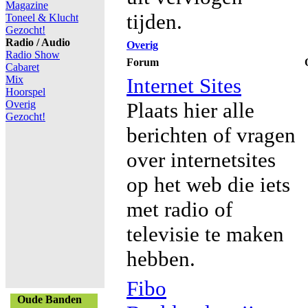
Magazine
tijden.
Toneel & Klucht
Gezocht!
Radio / Audio
Overig
Radio Show
Forum
Cabaret
Mix
Internet Sites
Hoorspel
Overig
Plaats hier alle
Gezocht!
berichten of vragen
over internetsites
op het web die iets
met radio of
televisie te maken
hebben.
Fibo
Oude Banden