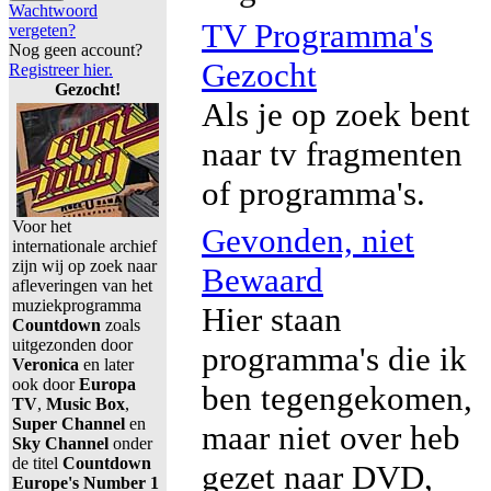
Wachtwoord
TV Programma's
vergeten?
Nog geen account?
Gezocht
Registreer hier.
Gezocht!
Als je op zoek bent
naar tv fragmenten
of programma's.
Voor het
Gevonden, niet
internationale archief
zijn wij op zoek naar
Bewaard
afleveringen van het
muziekprogramma
Hier staan
Countdown
zoals
uitgezonden door
programma's die ik
Veronica
en later
ook door
Europa
ben tegengekomen,
TV
,
Music Box
,
Super Channel
en
maar niet over heb
Sky Channel
onder
de titel
Countdown
gezet naar DVD,
Europe's Number 1