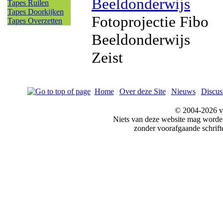
Beeldonderwijs
Tapes Ruilen
Tapes Doorkijken
Fotoprojectie Fibo
Tapes Overzetten
Beeldonderwijs
Zeist
Home
|
Over deze Site
|
Nieuws
|
Discus
© 2004-2026 v
Niets van deze website mag word
zonder voorafgaande schrift