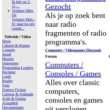
Ik heb op 3-
Gezocht
11-...
Verlaten Mijn,
Als je op zoek bent
De
Verlaten Mijn -
naar radio
Er staat nu een
compl...
fragmenten of radio
Televisie / Video
programma's.
Show
Cabaret & Humor
Comedy
Computer / Videogames Discussie
Jeugd
Forum
Muziek
Computers /
Omroepen
Programma Leaders
Consoles / Games
Reclame
Loeki
Alles over classic
Reality
Quiz
computers,
Science Fiction
Cartoon & Animatie
consoles en games
Actie & Drama
Actualiteit
uit vervlogen
Documentaire