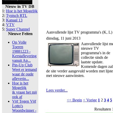
Nieuw in TV DB
1:
Hoe is het Mogelijk
2:
Typisch RTL
3:
Kanaal 13
4:
VTV
5:
Super Channel
Aanvullende lijst TV programma's (K, L)
Nieuwe Feiten
dinsdag, 11 juni 2013
Op Volle
Aanvullende lijst m
Toeren
nieuwe TV
19881223 -
programma's in de
Kerstaflevering
collectie sinds de
vanuit Ap...
laatste update.
Pin-Up Club
Komende dagen zal
Weet er iemand
de site verder aangevuld worden met lijst
waar de oude
met nieuwe aanwinsten.
afleverin...
Hoe is het
Mogelijk
Lees verder...
ik vraag het mij
ook af
<< Begin
< Vorige
1
2
3
4
5
Vijf Tegen Vijf
Lotto's
Resultaten 
Woordwinner -