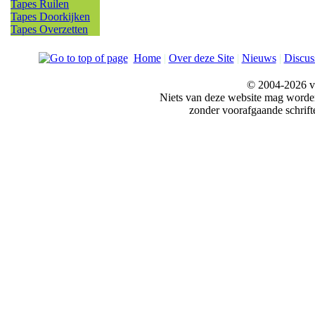
Tapes Ruilen
Tapes Doorkijken
Tapes Overzetten
Home
|
Over deze Site
|
Nieuws
|
Discus
© 2004-2026 v
Niets van deze website mag word
zonder voorafgaande schrift