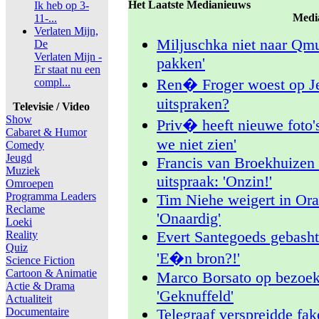
Het Laatste Medianieuws
Ik heb op 3-
Medi
11-...
Verlaten Mijn,
Miljuschka niet naar Qmu
De
Verlaten Mijn -
pakken'
Er staat nu een
Ren� Froger woest op Je
compl...
uitspraken?
Televisie / Video
Show
Priv� heeft nieuwe foto'
Cabaret & Humor
we niet zien'
Comedy
Jeugd
Francis van Broekhuizen
Muziek
uitspraak: 'Onzin!'
Omroepen
Programma Leaders
Tim Niehe weigert in Ora
Reclame
'Onaardig'
Loeki
Evert Santegoeds gebasht
Reality
Quiz
'E�n bron?!'
Science Fiction
Cartoon & Animatie
Marco Borsato op bezoek
Actie & Drama
'Geknuffeld'
Actualiteit
Documentaire
Telegraaf verspreidde fa