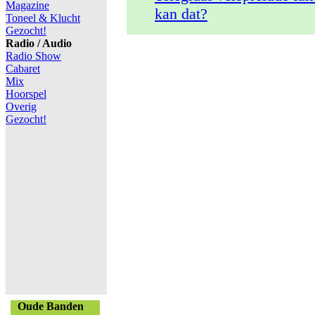
Magazine
kan dat?
Toneel & Klucht
Gezocht!
Radio / Audio
Radio Show
Cabaret
Mix
Hoorspel
Overig
Gezocht!
Oude Banden