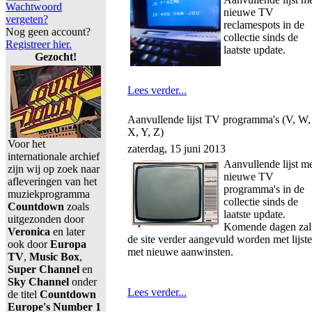
Wachtwoord
nieuwe TV
vergeten?
reclamespots in de
Nog geen account?
collectie sinds de
Registreer hier.
laatste update.
Gezocht!
Lees verder...
Aanvullende lijst TV programma's (V, W,
X, Y, Z)
Voor het
zaterdag, 15 juni 2013
internationale archief
Aanvullende lijst m
zijn wij op zoek naar
nieuwe TV
afleveringen van het
programma's in de
muziekprogramma
collectie sinds de
Countdown
zoals
laatste update.
uitgezonden door
Komende dagen zal
Veronica
en later
de site verder aangevuld worden met lijst
ook door
Europa
met nieuwe aanwinsten.
TV
,
Music Box
,
Super Channel
en
Sky Channel
onder
Lees verder...
de titel
Countdown
Europe's Number 1