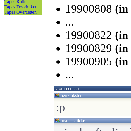
Tapes Ruilen
19900808
(in
Tapes Doorkijken
Tapes Overzetten
...
19900822
(in
19900829
(in
19900905
(in
...
Commentaar
henk akster
:p
ursula
-
ikke