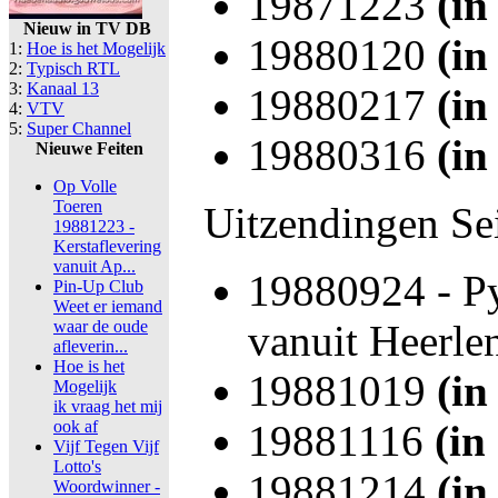
19871223
(in
Nieuw in TV DB
19880120
(in
1:
Hoe is het Mogelijk
2:
Typisch RTL
3:
Kanaal 13
19880217
(in
4:
VTV
5:
Super Channel
19880316
(in
Nieuwe Feiten
Op Volle
Toeren
Uitzendingen Se
19881223 -
Kerstaflevering
vanuit Ap...
19880924 - P
Pin-Up Club
Weet er iemand
waar de oude
vanuit Heerle
afleverin...
Hoe is het
19881019
(in
Mogelijk
ik vraag het mij
ook af
19881116
(in
Vijf Tegen Vijf
Lotto's
19881214
(in
Woordwinner -