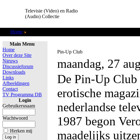
Televisie (Video) en Radio
(Audio) Collectie
Home
Gezocht!
Main Menu
Home
Pin-Up Club
Over deze Site
maandag, 27 aug
Nieuws
Discussieforum
Downloads
De Pin-Up Club 
Links
Afbeeldingen
Contact
erotische magazi
TV Programma DB
Login
nederlandse telev
Gebruikersnaam
1987 begon Vero
Wachtwoord
Herken mij
maadelijks uitze