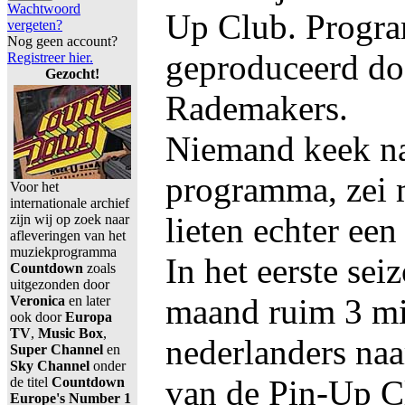
Wachtwoord
Up Club. Progr
vergeten?
Nog geen account?
geproduceerd do
Registreer hier.
Gezocht!
Rademakers.
Niemand keek na
programma, zei m
Voor het
internationale archief
lieten echter een
zijn wij op zoek naar
afleveringen van het
muziekprogramma
In het eerste sei
Countdown
zoals
uitgezonden door
maand ruim 3 mi
Veronica
en later
ook door
Europa
TV
,
Music Box
,
nederlanders naa
Super Channel
en
Sky Channel
onder
van de Pin-Up C
de titel
Countdown
Europe's Number 1