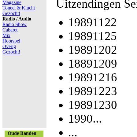
Uitzendingen Se
Magazine
Toneel & Klucht
Gezocht!
19891122
Radio / Audio
Radio Show
Cabaret
19891125
Mix
Hoorspel
19891202
Overig
Gezocht!
18891209
19891216
19891223
19891230
1990...
...
Oude Banden