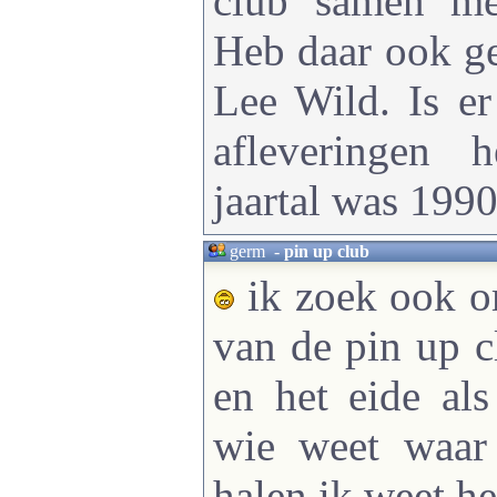
club samen me
Heb daar ook g
Lee Wild. Is e
afleveringen 
jaartal was 199
germ
-
pin up club
ik zoek ook o
van de pin up c
en het eide als
wie weet waar
halen ik weet h