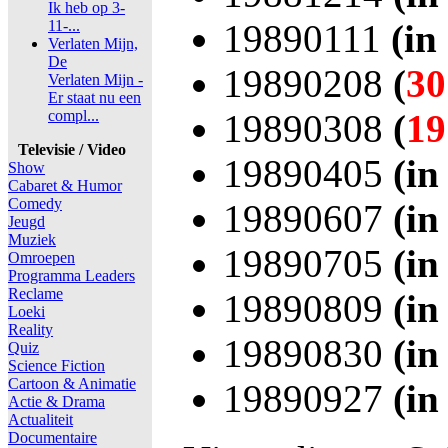
Ik heb op 3-
11-...
19890111
(in
Verlaten Mijn,
De
19890208
(
30
Verlaten Mijn -
Er staat nu een
compl...
19890308
(
19
Televisie / Video
19890405
(in
Show
Cabaret & Humor
Comedy
19890607
(in
Jeugd
Muziek
19890705
(in
Omroepen
Programma Leaders
Reclame
19890809
(in
Loeki
Reality
19890830
(in
Quiz
Science Fiction
Cartoon & Animatie
19890927
(in
Actie & Drama
Actualiteit
Documentaire