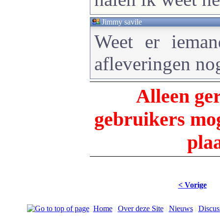
Jimmy savile
Weet er iema
afleveringen nog
Alleen ge
gebruikers m
pla
< Vorige
Home
|
Over deze Site
|
Nieuws
|
Discus