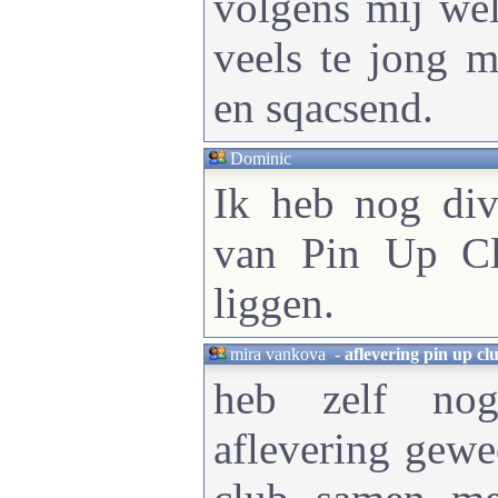
volgens mij wel
veels te jong m
en sqacsend.
Dominic
Ik heb nog div
van Pin Up Cl
liggen.
mira vankova
-
aflevering pin up cl
heb zelf no
aflevering gewe