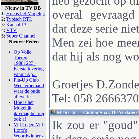
heb gezocht op di
Nieuw in TV DB
overal gevraag
1:
Hoe is het Mogelijk
2:
Typisch RTL
dat deze serie nie
3:
Kanaal 13
4:
VTV
5:
Super Channel
Men zei hoe meer
Nieuwe Feiten
Op Volle
dat hij als nog w
Toeren
19881223 -
Kerstaflevering
vanuit Ap...
Pin-Up Club
Groetjes D.Zond
Weet er iemand
waar de oude
Tel: 058 2666370
afleverin...
Hoe is het
Mogelijk
M.Deelder
-
Golden Soak-De Verlaten 
ik vraag het mij
ook af
Ik zou er "goud"
Vijf Tegen Vijf
Lotto's
ik deze serie nog
Woordwinner -