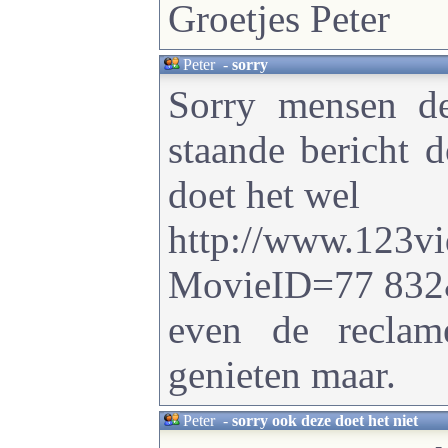
Groetjes Peter
Peter
-
sorry
Sorry mensen d
staande bericht d
doet het wel
http://www.123vi
MovieID=77 83
even de reclam
genieten maar.
Peter
-
sorry ook deze doet het niet