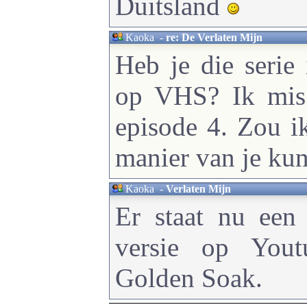
Duitsland
Kaoka
-
re: De Verlaten Mijn
Heb je die serie
op VHS? Ik mis 
episode 4. Zou i
manier van je ku
Kaoka
-
Verlaten Mijn
Er staat nu een 
versie op Yout
Golden Soak.