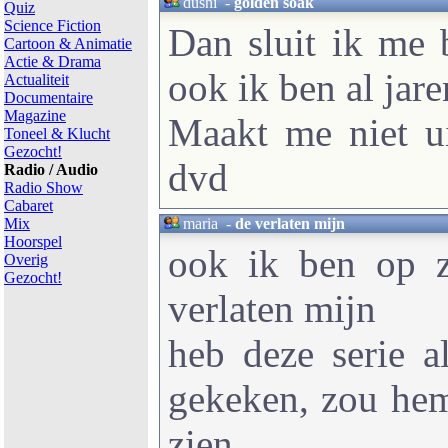
dushi
-
golden soak
Quiz
Science Fiction
Dan sluit ik me 
Cartoon & Animatie
Actie & Drama
ook ik ben al jar
Actualiteit
Documentaire
Magazine
Maakt me niet ui
Toneel & Klucht
Gezocht!
dvd
Radio / Audio
Radio Show
Cabaret
Mix
maria
-
de verlaten mijn
Hoorspel
ook ik ben op z
Overig
Gezocht!
verlaten mijn
heb deze serie a
gekeken, zou hem
zien