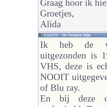
Graag hoor ik hier
Groetjes,
Alida
Emile999
-
De Verlaten Mijn
Ik heb de vo
uitgezonden is 
VHS, deze is ech
NOOIT uitgegev
of Blu ray.
En bij deze o