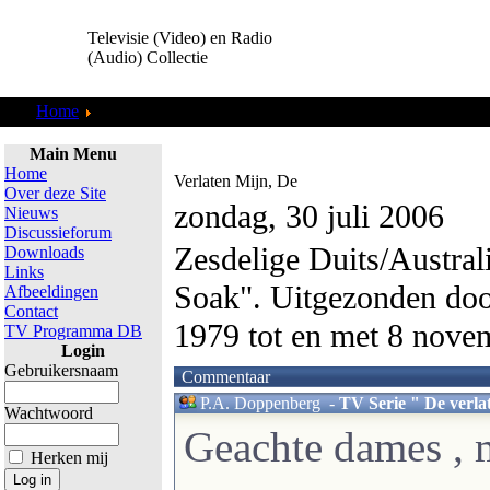
Televisie (Video) en Radio
(Audio) Collectie
Home
Cabaret & Humor
Main Menu
Home
Verlaten Mijn, De
Over deze Site
zondag, 30 juli 2006
Nieuws
Discussieforum
Zesdelige Duits/Austral
Downloads
Links
Soak". Uitgezonden do
Afbeeldingen
Contact
1979 tot en met 8 nove
TV Programma DB
Login
Gebruikersnaam
Commentaar
P.A. Doppenberg
-
TV Serie " De verla
Wachtwoord
Geachte dames , m
Herken mij