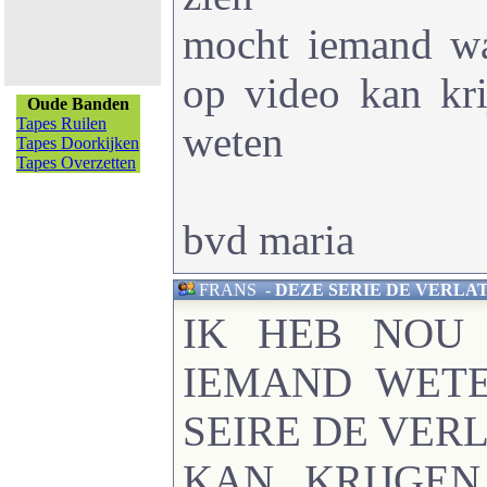
mocht iemand w
op video kan kri
Oude Banden
Tapes Ruilen
weten
Tapes Doorkijken
Tapes Overzetten
bvd maria
FRANS
-
DEZE SERIE DE VERLAT
IK HEB NOU
IEMAND WETE
SEIRE DE VER
KAN KRIJGEN