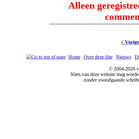
Alleen geregistr
comment
< Vorige
Home
|
Over deze Site
|
Nieuws
|
Di
© 2004-2026 v
Niets van deze website mag word
zonder voorafgaande schrift