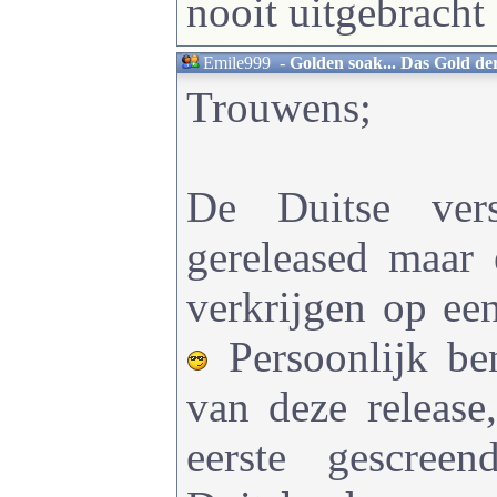
nooit uitgebracht 
Emile999
-
Golden soak... Das Gold de
Trouwens;
De Duitse vers
gereleased maar 
verkrijgen op e
Persoonlijk be
van deze release
eerste gescree