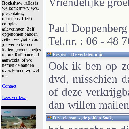
Vriendelijke groet
Rockshow
. Alles is
welkom; interviews,
presentaties,
optredens. Liefst
complete
Paul Doppenberg
afleveringen. Zelf
opgenomen banden
Tel.nr. : 06 - 48 
zetten we gratis voor
je over en komen
indien gewenst netjes
Respen
-
De verlaten mijn
retour. Ruilmateriaal
aanwezig, of we
Ook ik ben op zo
nemen de banden
over, komen we wel
dvd, misschien da
uit.
Contact
of deze verkrijgba
Lees verder...
dan willen maile
D.zondervan
-
,de golden Soak,