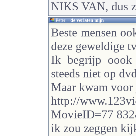
NIKS VAN, dus ze
Peter
-
de verlaten mijn
Beste mensen ook
deze geweldige tv
Ik begrijp oook
steeds niet op dvd 
Maar kwam voor ju
http://www.123vi
MovieID=77 83
ik zou zeggen kij