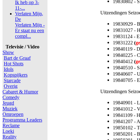
19830802 - Sp
Ik heb op 3-
11-...
Uitzendingen Seizo
Verlaten Mijn,
De
19830929 - 
Verlaten Mijn -
19831027 - 
Er staat nu een
compl...
19831124 - 
19831222
(
g
Televisie / Video
19840119 - D
Show
19840225 - C
Bart de Graaf
19840412
(
g
Hot Shots
19840510 - S
Idols
19840607 - 
Kopspijkers
19840705 - E
Starcade
Overig
Uitzendingen Seizo
Cabaret & Humor
Comedy
19840901 - L
Jeugd
Muziek
19841012 - 
Omroepen
19841109 - 
Programma Leaders
19841207 - A
Reclame
19850102 - T
Loeki
19850201 - 
Reality