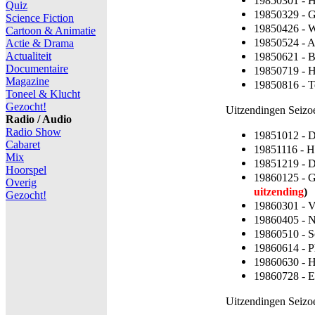
19850301 - 
Quiz
19850329 - 
Science Fiction
19850426 - 
Cartoon & Animatie
19850524 - 
Actie & Drama
Actualiteit
19850621 - 
Documentaire
19850719 - 
Magazine
19850816 - 
Toneel & Klucht
Gezocht!
Uitzendingen Seizo
Radio / Audio
Radio Show
19851012 - D
Cabaret
19851116 - H
Mix
19851219 - 
Hoorspel
19860125 - 
Overig
uitzending
)
Gezocht!
19860301 - 
19860405 - 
19860510 - 
19860614 - P
19860630 - 
19860728 - E
Uitzendingen Seizo