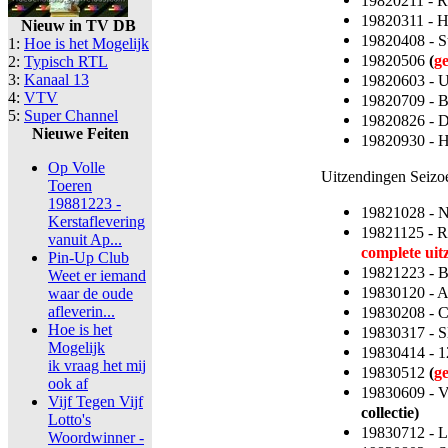
19820211 - 
19820311 - 
Nieuw in TV DB
19820408 - S
1:
Hoe is het Mogelijk
19820506
(
g
2:
Typisch RTL
3:
Kanaal 13
19820603 - 
4:
VTV
19820709 - 
5:
Super Channel
19820826 - 
Nieuwe Feiten
19820930 - 
Op Volle
Uitzendingen Seizo
Toeren
19881223 -
19821028 - 
Kerstaflevering
19821125 - R
vanuit Ap...
complete uit
Pin-Up Club
19821223 - 
Weet er iemand
19830120 - A
waar de oude
afleverin...
19830208 - C
Hoe is het
19830317 - S
Mogelijk
19830414 - 1
ik vraag het mij
19830512
(
g
ook af
19830609 - V
Vijf Tegen Vijf
collectie)
Lotto's
19830712 - L
Woordwinner -