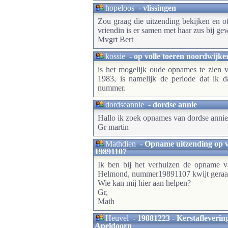
hopeloos
-
vlissingen
Zou graag die uitzending bekijken en of 
vriendin is er samen met haar zus bij gew
Mvgrt Bert
kossie
-
op volle toeren noordwijke
is het mogelijk oude opnames te zien 
1983, is namelijk de periode dat ik 
nummer.
dordseannie
-
dordse annie
Hallo ik zoek opnames van dordse annie
Gr martin
Mathdien
-
Opname uitzending op v
19891107
Ik ben bij het verhuizen de opname v
Helmond, nummer19891107 kwijt geraak
Wie kan mij hier aan helpen?
Gr,
Math
Heuvel
-
19881223 - Kerstafleverin
Apeldoorn