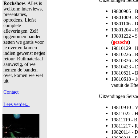
Uitzendingen Seizo
Rockshow
. Alles is
welkom; interviews,
19800905 - 
presentaties,
19801009 - 
optredens. Liefst
19801106 - D
complete
19801204 - 
afleveringen. Zelf
19801222 - Sp
opgenomen banden
(
gezocht
)
zetten we gratis voor
je over en komen
19810129 - 
indien gewenst netjes
19810226 - 
retour. Ruilmateriaal
19810326 - R
aanwezig, of we
19810423 - 
nemen de banden
19810521 - 
over, komen we wel
19810618 - 1
uit.
vanuit de Eft
Contact
Uitzendingen Seiz
Lees verder...
19810910 - V
19811022 - 
19811119 - B
19811217 - R
19820114 - 