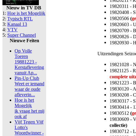
19820211 - 
19820311 - 
Nieuw in TV DB
19820408 - S
1:
Hoe is het Mogelijk
19820506
(
g
2:
Typisch RTL
3:
Kanaal 13
19820603 - 
4:
VTV
19820709 - 
5:
Super Channel
19820826 - 
Nieuwe Feiten
19820930 - 
Op Volle
Uitzendingen Seizo
Toeren
19881223 -
19821028 - 
Kerstaflevering
19821125 - R
vanuit Ap...
complete uit
Pin-Up Club
19821223 - 
Weet er iemand
19830120 - A
waar de oude
afleverin...
19830208 - C
Hoe is het
19830317 - S
Mogelijk
19830414 - 1
ik vraag het mij
19830512
(
g
ook af
19830609 - V
Vijf Tegen Vijf
collectie)
Lotto's
19830712 - L
Woordwinner -