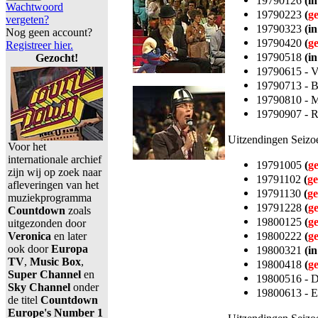
19790126
(in
Wachtwoord
19790223
(
g
vergeten?
19790323
(in
Nog geen account?
19790420
(
g
Registreer hier.
19790518
(in
Gezocht!
19790615 - V
19790713 - B
19790810 - M
19790907 - 
Uitzendingen Seizo
Voor het
internationale archief
19791005
(
g
zijn wij op zoek naar
19791102
(
ge
afleveringen van het
19791130
(
ge
muziekprogramma
19791228
(
g
Countdown
zoals
19800125
(
g
uitgezonden door
19800222
(
g
Veronica
en later
ook door
Europa
19800321
(in
TV
,
Music Box
,
19800418
(
g
Super Channel
en
19800516 - D
Sky Channel
onder
19800613 - E
de titel
Countdown
Europe's Number 1