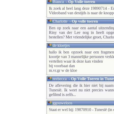
Bianca
-
Op Volle toeren
Ik zoek al heel lang deze 19890714 - 
Videoband van destijds is naar de knopp
Charlotte
-
Op volle toeren
Ben op zoek naar een aantal uitzendi
Riny van der Lee nog in heeft opget
bestellen? Met vriendelijke groet, Charlo
de kloetjes
hallo ik ben opzoek naar een fragmen
koortje van 3 mannelijke personen verkl
vertellen waar ik deze kan vinden
bij voorbaat dan
m.vr.gr w de kloe
reebecca
-
Op Volle Toeren in Tune
De aflevering die ik hier niet bij naa
Tunesië. Ik weet nu niet precies wann
gefilmd is zelfs...
ggouweloos
Staat er wel bij: 19870910 - Tunesië (in c