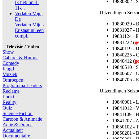
19830802 - Sp
Ik heb op 3-
11-...
Uitzendingen Seizo
Verlaten Mijn,
De
19830929 - 
Verlaten Mijn -
19831027 - 
Er staat nu een
compl...
19831124 - 
19831222
(
g
Televisie / Video
19840119 - D
Show
19840225 - C
Cabaret & Humor
19840412
(
g
Comedy
19840510 - S
Jeugd
19840607 - 
Muziek
19840705 - E
Omroepen
Programma Leaders
Uitzendingen Seizo
Reclame
Loeki
19840901 - L
Reality
Quiz
19841012 - 
Science Fiction
19841109 - 
Cartoon & Animatie
19841207 - A
Actie & Drama
19850102 - T
Actualiteit
19850201 - 
Documentaire