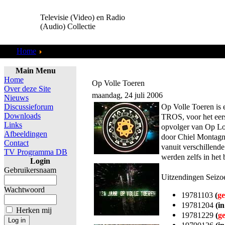
Televisie (Video) en Radio
(Audio) Collectie
Home
Programma Leaders
Main Menu
Home
Op Volle Toeren
Over deze Site
maandag, 24 juli 2006
Nieuws
Op Volle Toeren is
Discussieforum
Downloads
TROS, voor het eer
Links
opvolger van Op L
Afbeeldingen
door Chiel Montagne,
Contact
vanuit verschillend
TV Programma DB
werden zelfs in het
Login
Gebruikersnaam
Uitzendingen Seizo
Wachtwoord
19781103
(
ge
19781204
(in
Herken mij
19781229
(
g