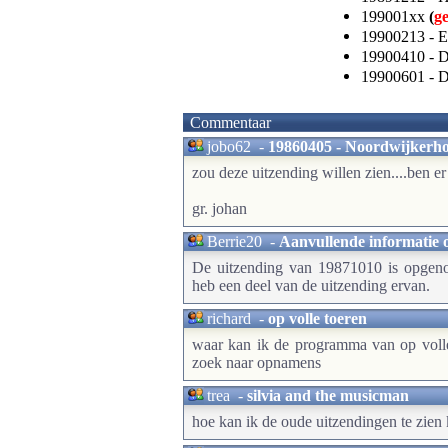
199001xx
(
g
19900213 - 
19900410 - D
19900601 - 
Commentaar
jobo62
-
19860405 - Noordwijkerhout
zou deze uitzending willen zien....ben er
gr. johan
Berrie20
-
Aanvullende informatie 
De uitzending van 19871010 is opgeno
heb een deel van de uitzending ervan.
richard
-
op volle toeren
waar kan ik de programma van op volle 
zoek naar opnamens
trea
-
silvia and the musicman
hoe kan ik de oude uitzendingen te zien 