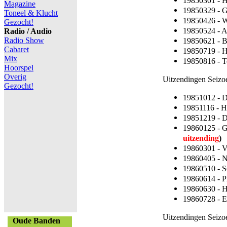
19850301 - 
Magazine
19850329 - 
Toneel & Klucht
19850426 - 
Gezocht!
19850524 - 
Radio / Audio
Radio Show
19850621 - 
Cabaret
19850719 - 
Mix
19850816 - 
Hoorspel
Overig
Uitzendingen Seizo
Gezocht!
19851012 - D
19851116 - H
19851219 - 
19860125 - 
uitzending
)
19860301 - 
19860405 - 
19860510 - 
19860614 - P
19860630 - 
19860728 - E
Uitzendingen Seizo
Oude Banden