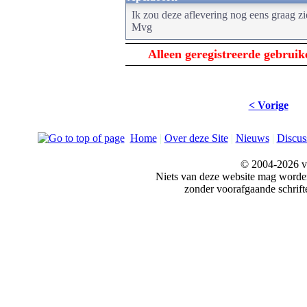
Ik zou deze aflevering nog eens graag z
Mvg
Alleen geregistreerde gebrui
< Vorige
Home
|
Over deze Site
|
Nieuws
|
Discus
© 2004-2026 v
Niets van deze website mag word
zonder voorafgaande schrift