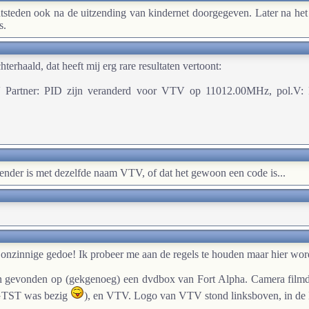
steden ook na de uitzending van kindernet doorgegeven. Later na h
s.
hterhaald, dat heeft mij erg rare resultaten vertoont:
V Partner: PID zijn veranderd voor VTV op 11012.00MHz, pol.V:
ender is met dezelfde naam VTV, of dat het gewoon een code is...
 onzinnige gedoe! Ik probeer me aan de regels te houden maar hier wor
en gevonden op (gekgenoeg) een dvdbox van Fort Alpha. Camera filmde
(GTST was bezig
), en VTV. Logo van VTV stond linksboven, in de K