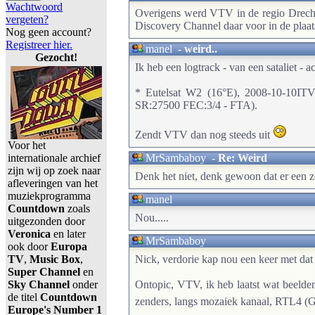
Wachtwoord
Overigens werd VTV in de regio Drecht
vergeten?
Discovery Channel daar voor in de plaat
Nog geen account?
Registreer hier.
manel
-
weird..
Gezocht!
Ik heb een logtrack - van een sataliet - ac
* Eutelsat W2 (16°E), 2008-10-10IT
SR:27500 FEC:3/4 - FTA).
Zendt VTV dan nog steeds uit
Voor het
internationale archief
MrSambaboy
-
Re: Weird
zijn wij op zoek naar
Denk het niet, denk gewoon dat er een z
afleveringen van het
muziekprogramma
manel
Countdown
zoals
Nou.....
uitgezonden door
Veronica
en later
MrSambaboy
ook door
Europa
TV
,
Music Box
,
Nick, verdorie kap nou een keer met dat
Super Channel
en
Sky Channel
onder
Ontopic, VTV, ik heb laatst wat beeld
de titel
Countdown
zenders, langs mozaiek kanaal, RTL4 
Europe's Number 1