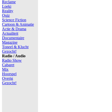
Reclame
Loeki
Reality
Quiz
Science Fiction
Cartoon & Animatie
Actie & Drama
Actualiteit
Documentaire
Magazine
Toneel & Klucht
Gezocht!
Radio / Audio
Radio Show
Cabaret
Mix
Hoorspel
Overig
Gezocht!