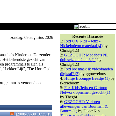
Recente Discussie
zondag, 09 augustus 2026
1:
Re:FOX Kids - Jetix -
Nickelodeon materiaal (4)
by
Chris@123
anaal als Kindernet. De zender
2:
GEZOCHT: Medabots NL
. Het bekendste gezicht van
dub seizoen 2 en 3 (1)
by
en programma's te zien als
Chris@123
", "Lekker Lijf", "De Hort Op"
3:
Re:Hoe maak ik videobanden
digitaal? (2)
by ggouweloos
4:
Huisje Boompje Beestje (1)
by
rprogramma's vertoond op
rkerseboom
5:
Fox Kids/Jetix en Cartoon
Network opnamen gezocht (1)
by Thegbf
6:
GEZOCHT: Verloren
afleveringen van Buurman &
Buurm (1)
by DikkeKip
|
2008-09-30 16:35:19
Tweets van @videoenaudio