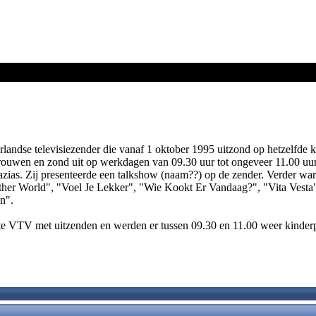
ndse televisiezender die vanaf 1 oktober 1995 uitzond op hetzelfde k
rouwen en zond uit op werkdagen van 09.30 uur tot ongeveer 11.00 uur
as. Zij presenteerde een talkshow (naam??) op de zender. Verder war
ther World", "Voel Je Lekker", "Wie Kookt Er Vandaag?", "Vita Vesta
n".
pte VTV met uitzenden en werden er tussen 09.30 en 11.00 weer kinde