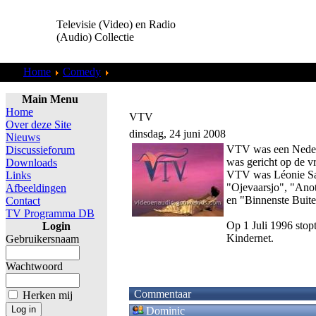
Televisie (Video) en Radio
(Audio) Collectie
Home
Comedy
Home Improvement
Main Menu
Home
VTV
Over deze Site
dinsdag, 24 juni 2008
Nieuws
VTV was een Nederla
Discussieforum
was gericht op de v
Downloads
VTV was Léonie Sazi
Links
"Ojevaarsjo", "Ano
Afbeeldingen
en "Binnenste Buite
Contact
TV Programma DB
Op 1 Juli 1996 sto
Login
Kindernet.
Gebruikersnaam
Wachtwoord
Commentaar
Herken mij
Dominic