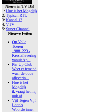
Nieuw in TV DB
1:
Hoe is het Mogelijk
2:
Typisch RTL
3:
Kanaal 13
4:
VTV
5:
Super Channel
Nieuwe Feiten
Op Volle
Toeren
19881223 -
Kerstaflevering
vanuit Ap...
Pin-Up Club
Weet er iemand
waar de oude
afleverin...
Hoe is het
Mogelijk
ik vraag het mij
ook af
Vijf Tegen Vijf
Lotto's
Woordwinner -