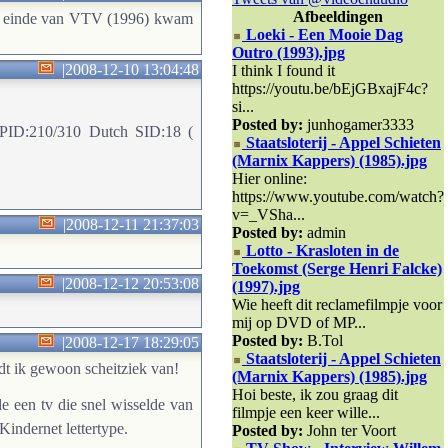
Afbeeldingen
et einde van VTV (1996) kwam
Loeki - Een Mooie Dag
Outro (1993).jpg
|
2008-12-10 13:04:48
I think I found it
https://youtu.be/bEjGBxajF4c?
si...
Posted by:
junhogamer3333
 PID:210/310 Dutch SID:18 (
Staatsloterij - Appel Schieten
(Marnix Kappers) (1985).jpg
Hier online:
https://www.youtube.com/watch?
v=_VSha...
|
2008-12-11 21:37:03
Posted by:
admin
Lotto - Krasloten in de
Toekomst (Serge Henri Falcke)
|
2008-12-12 20:53:08
(1997).jpg
Wie heeft dit reclamefilmpje voor
mij op DVD of MP...
Posted by:
B.Tol
|
2008-12-17 18:29:05
Staatsloterij - Appel Schieten
dt ik gewoon scheitziek van!
(Marnix Kappers) (1985).jpg
Hoi beste, ik zou graag dit
 een tv die snel wisselde van
filmpje een keer wille...
indernet lettertype.
Posted by:
John ter Voort