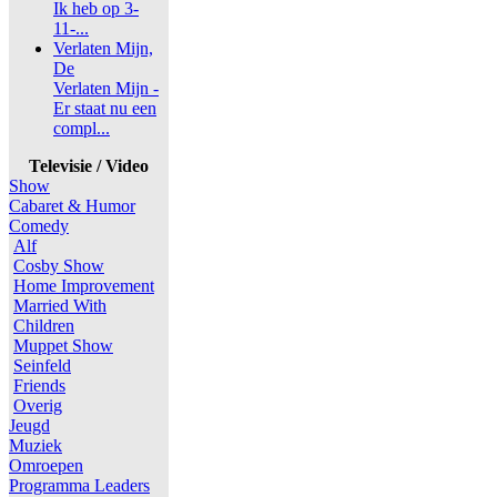
Ik heb op 3-
11-...
Verlaten Mijn,
De
Verlaten Mijn -
Er staat nu een
compl...
Televisie / Video
Show
Cabaret & Humor
Comedy
Alf
Cosby Show
Home Improvement
Married With
Children
Muppet Show
Seinfeld
Friends
Overig
Jeugd
Muziek
Omroepen
Programma Leaders