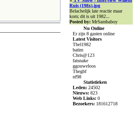
TV Show - Interview Willem
Ruis (198x).jpg
Belachelijk late reactie maar
kom; dit is uit 1982...
Posted by:
MrSambaboy
Nu Online
Er zijn 8 gasten online
Latest Visitors
Tbel1982
batim
Chris@123
fatsnake
ggouweloos
Thegbf
nf98
Statistieken
Leden:
24502
Nieuws:
823
Web Links:
0
Bezoekers:
181612718