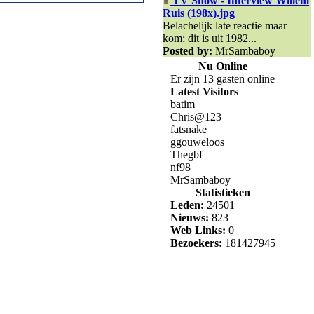
TV Show - Interview Willem
Ruis (198x).jpg
Belachelijk late reactie maar
kom; dit is uit 1982...
Posted by:
MrSambaboy
Nu Online
Er zijn 13 gasten online
Latest Visitors
batim
Chris@123
fatsnake
ggouweloos
Thegbf
nf98
MrSambaboy
Statistieken
Leden:
24501
Nieuws:
823
Web Links:
0
Bezoekers:
181427945