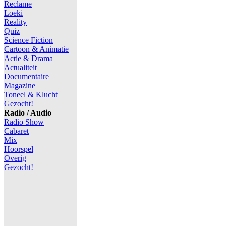
Reclame
Loeki
Reality
Quiz
Science Fiction
Cartoon & Animatie
Actie & Drama
Actualiteit
Documentaire
Magazine
Toneel & Klucht
Gezocht!
Radio / Audio
Radio Show
Cabaret
Mix
Hoorspel
Overig
Gezocht!