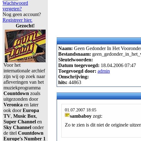
Wachtwoord
vergeten?
Nog geen account?
Registreer hier.
Gezocht!
Naam:
Geen Gedonder In Het Vooronder
Bestandsnaam:
geen_gedonder_in_het_
Sleutelwoorden:
Voor het
Datum toegevoegd:
18.04.2006 07:47
internationale archief
Toegevoegd door:
admin
zijn wij op zoek naar
Omschrijving:
afleveringen van het
hits:
44863
muziekprogramma
Countdown
zoals
uitgezonden door
Veronica
en later
01.07.2007 18:05
ook door
Europa
TV
,
Music Box
,
sambaboy
zegt:
Super Channel
en
Zo te zien is dit niet de originele ui
Sky Channel
onder
de titel
Countdown
Europe's Number 1