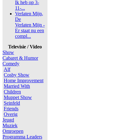
Ik heb op 3-
11-...
Verlaten Mijn,
De
Verlaten Mijn -
Er staat nu een
compl...
Televisie / Video
Show
Cabaret & Humor
Comedy
Alf
Cosby Show
Home Improvement
Married With
Children
Muppet Show
Seinfeld
Friends
Overig
Jeugd
Muziek
Omroepen
Programma Leaders