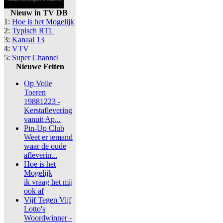
Nieuw in TV DB
1:
Hoe is het Mogelijk
2:
Typisch RTL
3:
Kanaal 13
4:
VTV
5:
Super Channel
Nieuwe Feiten
Op Volle
Toeren
19881223 -
Kerstaflevering
vanuit Ap...
Pin-Up Club
Weet er iemand
waar de oude
afleverin...
Hoe is het
Mogelijk
ik vraag het mij
ook af
Vijf Tegen Vijf
Lotto's
Woordwinner -