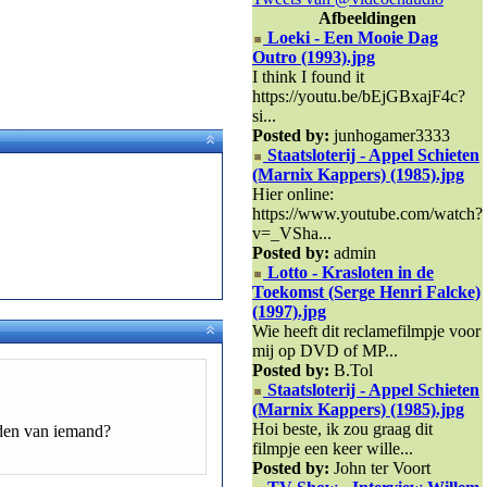
Afbeeldingen
Loeki - Een Mooie Dag
Outro (1993).jpg
I think I found it
https://youtu.be/bEjGBxajF4c?
si...
Posted by:
junhogamer3333
Staatsloterij - Appel Schieten
(Marnix Kappers) (1985).jpg
Hier online:
https://www.youtube.com/watch?
v=_VSha...
Posted by:
admin
Lotto - Krasloten in de
Toekomst (Serge Henri Falcke)
(1997).jpg
Wie heeft dit reclamefilmpje voor
mij op DVD of MP...
Posted by:
B.Tol
Staatsloterij - Appel Schieten
(Marnix Kappers) (1985).jpg
Hoi beste, ik zou graag dit
ijden van iemand?
filmpje een keer wille...
Posted by:
John ter Voort