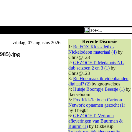
Recente Discussie
vrijdag, 07 augustus 2026
1:
Re:FOX Kids - Jetix -
Nickelodeon materiaal (4)
by
985).jpg
Chris@123
2:
GEZOCHT: Medabots NL
dub seizoen 2 en 3 (1)
by
Chris@123
3:
Re:Hoe maak ik videobanden
digitaal? (2)
by ggouweloos
4:
Huisje Boompje Beestje (1)
by
rkerseboom
5:
Fox Kids/Jetix en Cartoon
Network opnamen gezocht (1)
by Thegbf
6:
GEZOCHT: Verloren
afleveringen van Buurman &
Buurm (1)
by DikkeKip
Tweets van @videoenaudio