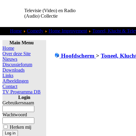
Televisie (Video) en Radio
(Audio) Collectie
Home
Comedy
Home Improvement
Toneel, Klucht & Telev
Main Menu
Home
Over deze Site
Hoofdscherm
>
Toneel, Klucht
Nieuws
Discussieforum
Downloads
Links
Afbeeldingen
Contact
TV Programma DB
Login
Gebruikersnaam
Wachtwoord
Herken mij