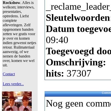
Rockshow
. Alles is
_reclame_leader
welkom; interviews,
presentaties,
Sleutelwoorden
optredens. Liefst
complete
afleveringen. Zelf
Datum toegevo
opgenomen banden
zetten we gratis voor
09:40
je over en komen
indien gewenst netjes
retour. Ruilmateriaal
Toegevoegd do
aanwezig, of we
nemen de banden
Omschrijving:
over, komen we wel
uit.
hits:
37307
Contact
Lees verder...
Comme
Nog geen comme