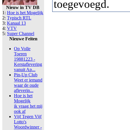
toegevoegd.
Nieuw in TV DB
1:
Hoe is het Mogelijk
2:
Typisch RTL
3:
Kanaal 13
4:
VTV
5:
Super Channel
Nieuwe Feiten
Op Volle
Toeren
19881223 -
Kerstaflevering
vanuit Ap...
Pin-Up Club
Weet er iemand
waar de oude
afleverin...
Hoe is het
Mogelijk
ik vraag het mij
ook af
Vijf Tegen Vijf
Lotto's
Woordwinner -