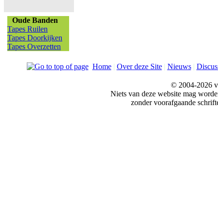
Oude Banden
Tapes Ruilen
Tapes Doorkijken
Tapes Overzetten
Home
|
Over deze Site
|
Nieuws
|
Discus
© 2004-2026 v
Niets van deze website mag word
zonder voorafgaande schrift