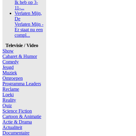
Ik heb op 3-
11-...
Verlaten Mijn,
De
Verlaten Mijn -
Er staat nu een
compl...
Televisie / Video
Show
Cabaret & Humor
Comedy
Jeugd
Muziek
Omroepen
Programma Leaders
Reclame
Loeki
Reality
Quiz
Science Fiction
Cartoon & Animatie
Actie & Drama
Actualiteit
Documentaire