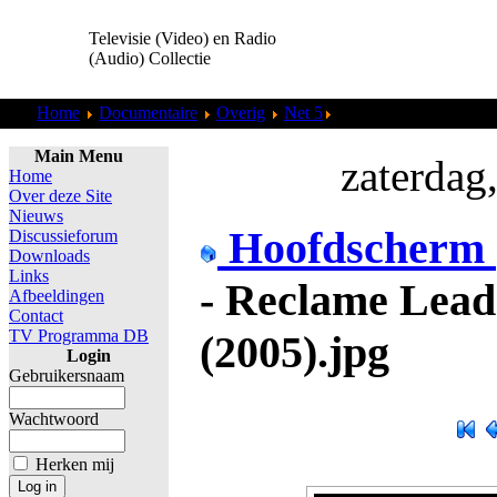
Televisie (Video) en Radio
(Audio) Collectie
Home
Documentaire
Overig
Net 5
NET5 - Reclame Leader
Main Menu
zaterdag
Home
Over deze Site
Nieuws
Hoofdscherm
Discussieforum
Downloads
Links
- Reclame Lead
Afbeeldingen
Contact
TV Programma DB
(2005).jpg
Login
Gebruikersnaam
Wachtwoord
Herken mij