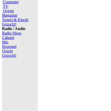
Computer
TV
Overig
Magazine
Toneel & Klucht
Gezocht!
Radio / Audio
Radio Show
Cabaret
Mix
Hoorspel
Overig
Gezocht!