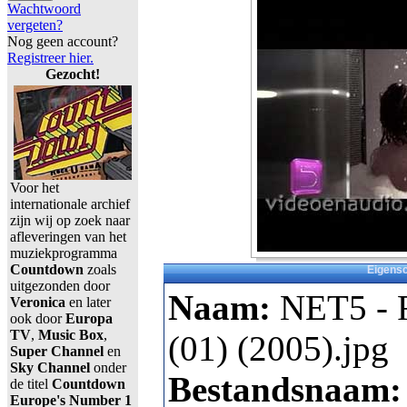
Wachtwoord
vergeten?
Nog geen account?
Registreer hier.
Gezocht!
Voor het
internationale archief
zijn wij op zoek naar
afleveringen van het
muziekprogramma
Countdown
zoals
Eigens
uitgezonden door
Naam:
NET5 - 
Veronica
en later
ook door
Europa
TV
,
Music Box
,
(01) (2005).jpg
Super Channel
en
Sky Channel
onder
Bestandsnaam
de titel
Countdown
Europe's Number 1