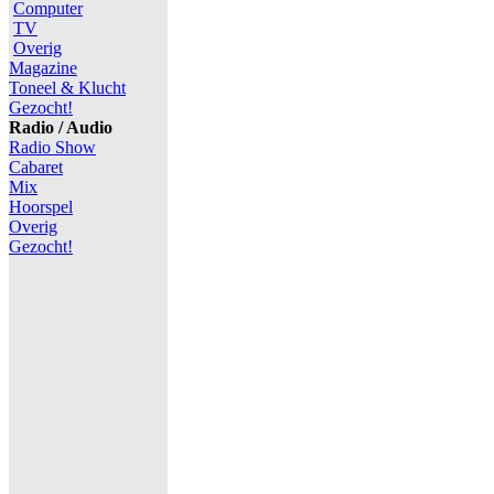
Computer
TV
Overig
Magazine
Toneel & Klucht
Gezocht!
Radio / Audio
Radio Show
Cabaret
Mix
Hoorspel
Overig
Gezocht!