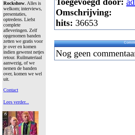
Toegevoegd door:
a
Rockshow
. Alles is
welkom; interviews,
Omschrijving:
presentaties,
optredens. Liefst
hits:
36653
complete
afleveringen. Zelf
opgenomen banden
zetten we gratis voor
Comme
je over en komen
Nog geen commentaar
indien gewenst netjes
retour. Ruilmateriaal
aanwezig, of we
nemen de banden
over, komen we wel
uit.
Contact
Lees verder...