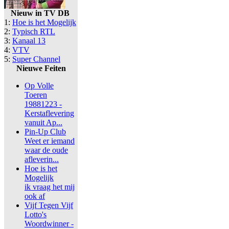
Nieuw in TV DB
1:
Hoe is het Mogelijk
2:
Typisch RTL
3:
Kanaal 13
4:
VTV
5:
Super Channel
Nieuwe Feiten
Op Volle
Toeren
19881223 -
Kerstaflevering
vanuit Ap...
Pin-Up Club
Weet er iemand
waar de oude
afleverin...
Hoe is het
Mogelijk
ik vraag het mij
ook af
Vijf Tegen Vijf
Lotto's
Woordwinner -