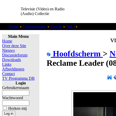
Televisie (Video) en Radio
(Audio) Collectie
Home
Documentaire
Overig
Net 5
NET5 - Reclame Leader
Main Menu
vr
Home
Over deze Site
Nieuws
Hoofdscherm
>
N
Discussieforum
Downloads
Reclame Leader (08
Links
Afbeeldingen
Contact
TV Programma DB
Login
Gebruikersnaam
Wachtwoord
Herken mij