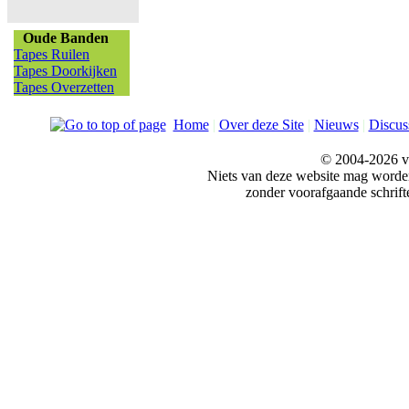
Oude Banden
Tapes Ruilen
Tapes Doorkijken
Tapes Overzetten
Home
|
Over deze Site
|
Nieuws
|
Discus
© 2004-2026 v
Niets van deze website mag word
zonder voorafgaande schrift