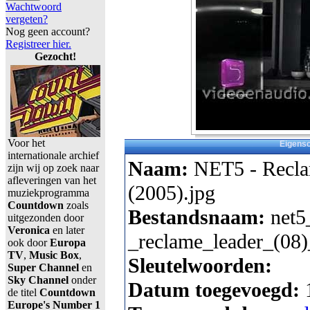
Wachtwoord
vergeten?
Nog geen account?
Registreer hier.
Gezocht!
Voor het
Eigens
internationale archief
Naam:
NET5 - Recla
zijn wij op zoek naar
afleveringen van het
(2005).jpg
muziekprogramma
Countdown
zoals
Bestandsnaam:
net5
uitgezonden door
Veronica
en later
_reclame_leader_(08)
ook door
Europa
TV
,
Music Box
,
Sleutelwoorden:
Super Channel
en
Sky Channel
onder
Datum toegevoegd:
de titel
Countdown
Europe's Number 1