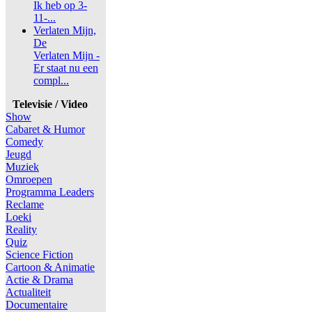
Ik heb op 3-
11-...
Verlaten Mijn,
De
Verlaten Mijn -
Er staat nu een
compl...
Televisie / Video
Show
Cabaret & Humor
Comedy
Jeugd
Muziek
Omroepen
Programma Leaders
Reclame
Loeki
Reality
Quiz
Science Fiction
Cartoon & Animatie
Actie & Drama
Actualiteit
Documentaire